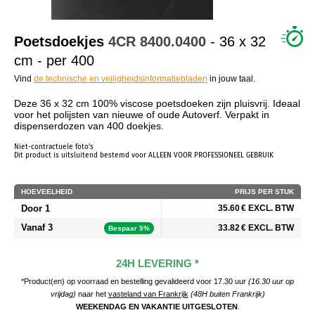
WIE ZIJN WIJ?
Poetsdoekjes
4CR
8400.0400
- 36 x 32
cm - per 400
Vind
de technische en veiligheidsinformatiebladen
in jouw taal.
Deze 36 x 32 cm 100% viscose poetsdoeken zijn pluisvrij. Ideaal
voor het polijsten van nieuwe of oude Autoverf. Verpakt in
dispenserdozen van 400 doekjes.
Niet-contractuele foto's
Dit product is uitsluitend bestemd voor ALLEEN VOOR PROFESSIONEEL GEBRUIK
HOEVEELHEID
PRIJS PER STUK
Door 1
35.60 € EXCL. BTW
Vanaf 3
33.82 € EXCL. BTW
Bespaar 5%
24H LEVERING *
*Product(en) op voorraad en bestelling gevalideerd voor 17.30 uur
(16.30 uur op
vrijdag)
naar het
vasteland van Frankrijk
(48H buiten Frankrijk)
WEEKENDAG EN VAKANTIE UITGESLOTEN
.