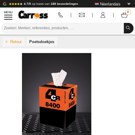
4.7/5
op basis van
188 beoordelingen
MENU
PROMOTIES
Poetsdoekjes
KLEURCODE
MERKEN
VOORBEREIDING / VERVEN / AFWERKING
VERBRUIKSARTIKELEN VOOR CARROSSERIE
GEREEDSCHAP VOOR CARROSSERIE
UITRUSTING VOOR CARROSSERIE
LABORATORIUMINSTALLATIE
HANDLEIDING & ADVIES