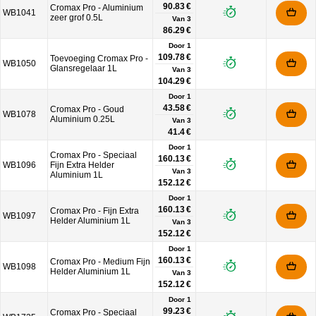
90.83 €
Cromax Pro - Aluminium
WB1041
zeer grof 0.5L
Van
3
86.29 €
Door 1
109.78 €
Toevoeging Cromax Pro -
WB1050
Glansregelaar 1L
Van
3
104.29 €
Door 1
43.58 €
Cromax Pro - Goud
WB1078
Aluminium 0.25L
Van
3
41.4 €
Door 1
Cromax Pro - Speciaal
160.13 €
WB1096
Fijn Extra Helder
Van
3
Aluminium 1L
152.12 €
Door 1
160.13 €
Cromax Pro - Fijn Extra
WB1097
Helder Aluminium 1L
Van
3
152.12 €
Door 1
160.13 €
Cromax Pro - Medium Fijn
WB1098
Helder Aluminium 1L
Van
3
152.12 €
Door 1
99.23 €
Cromax Pro - Speciaal