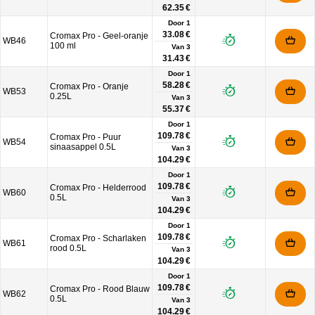
62.35 €
Door 1
33.08 €
Cromax Pro - Geel-oranje
WB46
100 ml
Van
3
31.43 €
Door 1
58.28 €
Cromax Pro - Oranje
WB53
0.25L
Van
3
55.37 €
Door 1
109.78 €
Cromax Pro - Puur
WB54
sinaasappel 0.5L
Van
3
104.29 €
Door 1
109.78 €
Cromax Pro - Helderrood
WB60
0.5L
Van
3
104.29 €
Door 1
109.78 €
Cromax Pro - Scharlaken
WB61
rood 0.5L
Van
3
104.29 €
Door 1
109.78 €
Cromax Pro - Rood Blauw
WB62
0.5L
Van
3
104.29 €