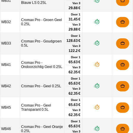
WB31
Blauw LS 0.25L
Van
3
29.88 €
Door 1
31.45 €
Cromax Pro - Groen Geel
WB32
0.25L
Van
3
29.88 €
Door 1
128.63 €
Cromax Pro - Goudgroen
WB33
0.5L
Van
3
122.2 €
Door 1
65.63 €
Cromax Pro -
WB41
Ondoorzichtig Geel 0.25L
Van
3
62.35 €
Door 1
65.63 €
WB42
Cromax Pro - Geel 0.25L
Van
3
62.35 €
Door 1
65.63 €
Cromax Pro - Geel
WB45
Transparant 0.5L
Van
3
62.35 €
Door 1
65.63 €
Cromax Pro - Geel Oranje
WB46
0.25L
Van
3