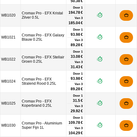
50.38 €
Door 1
194.78 €
Cromax Pro - EFX Kristal
WB1020
Zilver 0.5L
Van
3
185.04 €
Door 1
93.98 €
Cromax Pro - EFX Galaxy
WB1021
Blauw 0.25L
Van
3
89.28 €
Door 1
33.08 €
Cromax Pro - EFX Stellair
WB1022
Groen 0.25L
Van
3
31.43 €
Door 1
93.98 €
Cromax Pro - EFX
WB1024
Stralend Rood 0.25L
Van
3
89.28 €
Door 1
31.5 €
Cromax Pro - EFX
WB1025
Koperbrand 0.25L
Van
3
29.92 €
Door 1
109.78 €
Cromax Pro - Aluminium
WB1030
Super Fijn 1L
Van
3
104.29 €