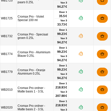
WB1725
paars 0.25L
Van
3
94.27 €
Door 1
35.5 €
Cromax Pro - Violet
WB1725
Special 100 ml
Van
3
33.73 €
Door 1
99.23 €
Cromax Pro - Speciaal
WB1732
groen 0.25L
Van
3
94.27 €
Door 1
99.23 €
Cromax Pro - Aluminium
WB1774
Blauw 0.25L
Van
3
94.27 €
Door 1
99.23 €
Cromax Pro - Oranje
WB1779
Aluminium 0.25L
Van
3
94.27 €
Door 1
218.93 €
Cromax Pro ordner -
WB2010
Matte basis 1 - 3.5L
Van
3
207.98 €
Door 1
218.93 €
Cromax Pro ordner -
WB2020
Matte basis 2 - 3.5L
Van
3