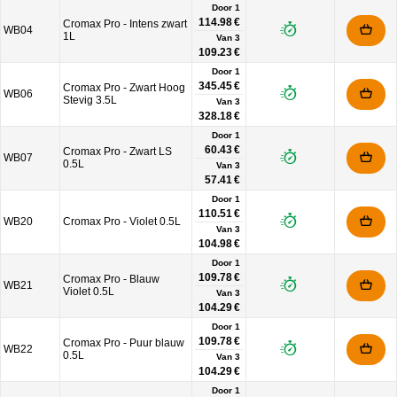
Door 1
114.98 €
Cromax Pro - Intens zwart
WB04
1L
Van
3
109.23 €
Door 1
345.45 €
Cromax Pro - Zwart Hoog
WB06
Stevig 3.5L
Van
3
328.18 €
Door 1
60.43 €
Cromax Pro - Zwart LS
WB07
0.5L
Van
3
57.41 €
Door 1
110.51 €
WB20
Cromax Pro - Violet 0.5L
Van
3
104.98 €
Door 1
109.78 €
Cromax Pro - Blauw
WB21
Violet 0.5L
Van
3
104.29 €
Door 1
109.78 €
Cromax Pro - Puur blauw
WB22
0.5L
Van
3
104.29 €
Door 1