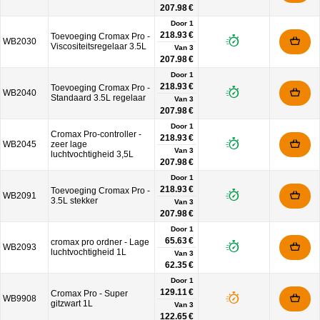
207.98 €
Door 1
218.93 €
Toevoeging Cromax Pro -
WB2030
Viscositeitsregelaar 3.5L
Van
3
207.98 €
Door 1
218.93 €
Toevoeging Cromax Pro -
WB2040
Standaard 3.5L regelaar
Van
3
207.98 €
Door 1
Cromax Pro-controller -
218.93 €
WB2045
zeer lage
Van
3
luchtvochtigheid 3,5L
207.98 €
Door 1
218.93 €
Toevoeging Cromax Pro -
WB2091
3.5L stekker
Van
3
207.98 €
Door 1
65.63 €
cromax pro ordner - Lage
WB2093
luchtvochtigheid 1L
Van
3
62.35 €
Door 1
129.11 €
Cromax Pro - Super
WB9908
gitzwart 1L
Van
3
122.65 €