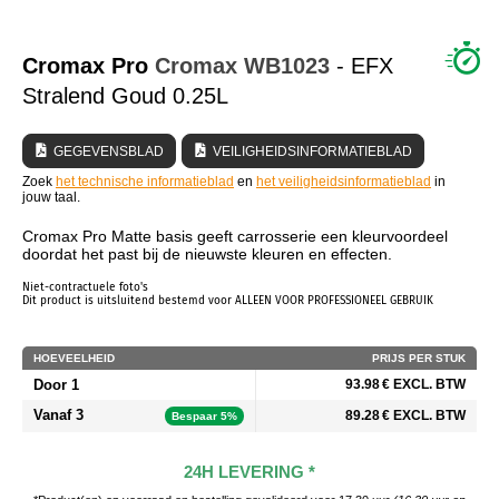
WIE ZIJN WIJ?
Cromax Pro
Cromax
WB1023
- EFX
Stralend Goud 0.25L
GEGEVENSBLAD
VEILIGHEIDSINFORMATIEBLAD
Zoek
het technische informatieblad
en
het veiligheidsinformatieblad
in
jouw taal.
Cromax Pro Matte basis geeft carrosserie een kleurvoordeel
doordat het past bij de nieuwste kleuren en effecten.
Niet-contractuele foto's
Dit product is uitsluitend bestemd voor ALLEEN VOOR PROFESSIONEEL GEBRUIK
HOEVEELHEID
PRIJS PER STUK
Door 1
93.98 € EXCL. BTW
Vanaf 3
89.28 € EXCL. BTW
Bespaar 5%
24H LEVERING *