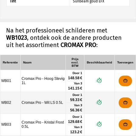
Tint
Sunbeam goud EFX
Na het professioneel schilderen met
WB1023
, ontdek ook de andere producten
uit het assortiment
CROMAX PRO
:
Prijs
Referentie
Naam
excl.
Beschikbaarheid
Toevoegen
BTW
Door 1
148.58 €
Cromax Pro - Hoog Stevig
WB01
1L
Van
3
141.15 €
Door 1
59.33 €
WB02
Cromax Pro - Wit LS 0.5L
Van
3
56.36 €
Door 1
129.68 €
Cromax Pro - Kristal Frost
WB03
0.5L
Van
3
123.2 €