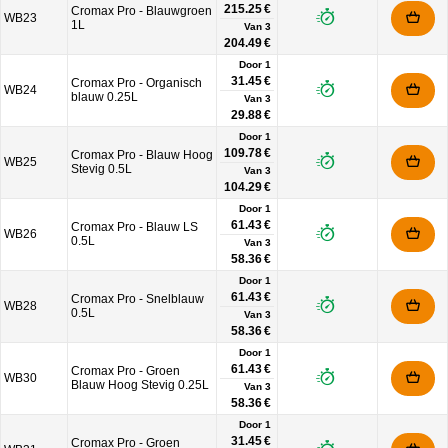
215.25 €
Cromax Pro - Blauwgroen
WB23
1L
Van
3
204.49 €
Door 1
31.45 €
Cromax Pro - Organisch
WB24
blauw 0.25L
Van
3
29.88 €
Door 1
109.78 €
Cromax Pro - Blauw Hoog
WB25
Stevig 0.5L
Van
3
104.29 €
Door 1
61.43 €
Cromax Pro - Blauw LS
WB26
0.5L
Van
3
58.36 €
Door 1
61.43 €
Cromax Pro - Snelblauw
WB28
0.5L
Van
3
58.36 €
Door 1
61.43 €
Cromax Pro - Groen
WB30
Blauw Hoog Stevig 0.25L
Van
3
58.36 €
Door 1
31.45 €
Cromax Pro - Groen