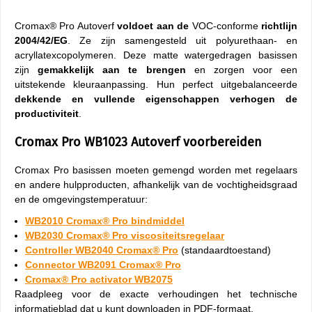
Cromax® Pro Autoverf
voldoet aan de
VOC-conforme
richtlijn
2004/42/EG
. Ze zijn samengesteld uit polyurethaan- en
acryllatexcopolymeren. Deze matte watergedragen basissen
zijn
gemakkelijk aan te brengen
en zorgen voor een
uitstekende kleuraanpassing. Hun perfect uitgebalanceerde
dekkende en vullende eigenschappen
verhogen de
productiviteit
.
Cromax Pro WB1023 Autoverf voorbereiden
Cromax Pro basissen moeten gemengd worden met regelaars
en andere hulpproducten, afhankelijk van de vochtigheidsgraad
en de omgevingstemperatuur:
WB2010 Cromax® Pro bindmiddel
WB2030 Cromax® Pro viscositeitsregelaar
Controller WB2040 Cromax® Pro
(standaardtoestand)
Connector WB2091 Cromax® Pro
Cromax® Pro activator WB2075
Raadpleeg voor de exacte verhoudingen het technische
informatieblad dat u kunt downloaden in PDF-formaat.