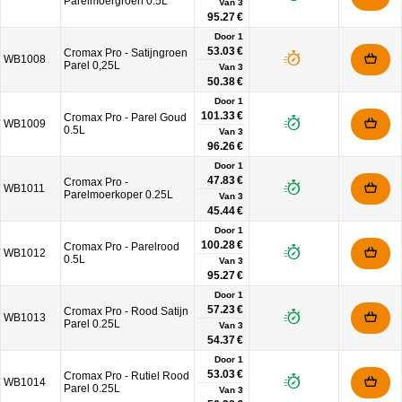
Parelmoergroen 0.5L
Van
3
95.27 €
Door 1
53.03 €
Cromax Pro - Satijngroen
WB1008
Parel 0,25L
Van
3
50.38 €
Door 1
101.33 €
Cromax Pro - Parel Goud
WB1009
0.5L
Van
3
96.26 €
Door 1
47.83 €
Cromax Pro -
WB1011
Parelmoerkoper 0.25L
Van
3
45.44 €
Door 1
100.28 €
Cromax Pro - Parelrood
WB1012
0.5L
Van
3
95.27 €
Door 1
57.23 €
Cromax Pro - Rood Satijn
WB1013
Parel 0.25L
Van
3
54.37 €
Door 1
53.03 €
Cromax Pro - Rutiel Rood
WB1014
Parel 0.25L
Van
3