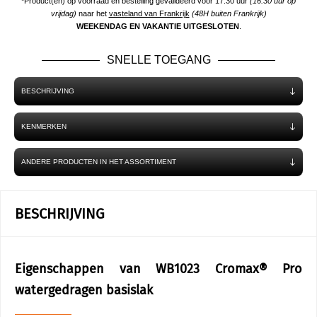
*Product(en) op voorraad en bestelling gevalideerd voor 17.30 uur
(16.30 uur op
vrijdag)
naar het
vasteland van Frankrijk
(48H buiten Frankrijk)
WEEKENDAG EN VAKANTIE UITGESLOTEN
.
SNELLE TOEGANG
BESCHRIJVING
KENMERKEN
ANDERE PRODUCTEN IN HET ASSORTIMENT
BESCHRIJVING
Eigenschappen van WB1023 Cromax® Pro
watergedragen basislak