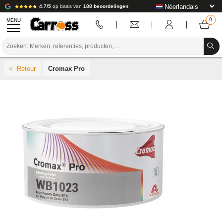
4.7/5
op basis van
188 beoordelingen
MENU
PROMOTIES
Cromax Pro
KLEURCODE
MERKEN
VOORBEREIDING / VERVEN / AFWERKING
VERBRUIKSARTIKELEN VOOR CARROSSERIE
GEREEDSCHAP VOOR CARROSSERIE
UITRUSTING VOOR CARROSSERIE
LABORATORIUMINSTALLATIE
HANDLEIDING & ADVIES