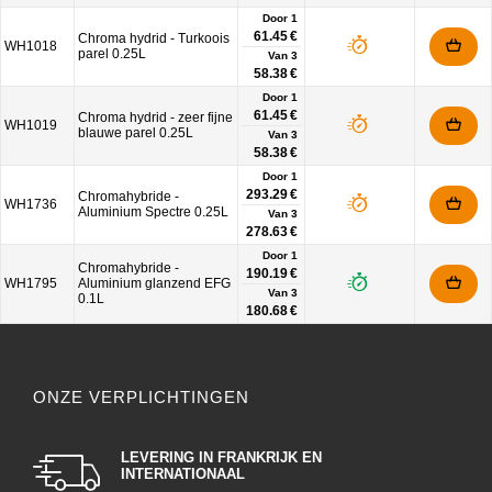
Door 1
61.45 €
Chroma hydrid - Turkoois
WH1018
parel 0.25L
Van
3
58.38 €
Door 1
61.45 €
Chroma hydrid - zeer fijne
WH1019
blauwe parel 0.25L
Van
3
58.38 €
Door 1
293.29 €
Chromahybride -
WH1736
Aluminium Spectre 0.25L
Van
3
278.63 €
Door 1
Chromahybride -
190.19 €
WH1795
Aluminium glanzend EFG
Van
3
0.1L
180.68 €
ONZE VERPLICHTINGEN
LEVERING IN FRANKRIJK EN
INTERNATIONAAL