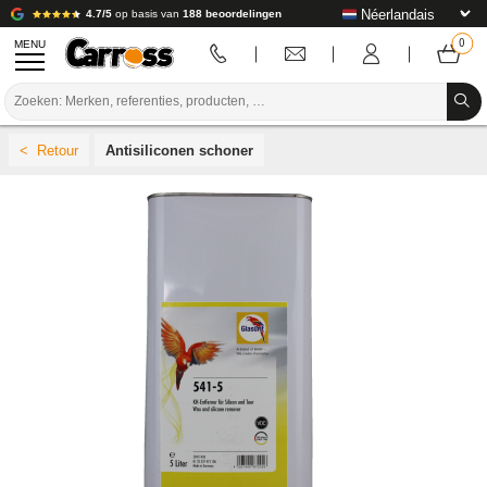
4.7/5
op basis van
188 beoordelingen
MENU
PROMOTIES
Antisiliconen schoner
KLEURCODE
MERKEN
VOORBEREIDING / VERVEN / AFWERKING
VERBRUIKSARTIKELEN VOOR CARROSSERIE
GEREEDSCHAP VOOR CARROSSERIE
UITRUSTING VOOR CARROSSERIE
LABORATORIUMINSTALLATIE
HANDLEIDING & ADVIES