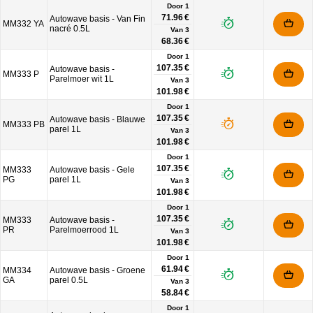
Door 1
71.96 €
Autowave basis - Van Fin
MM332 YA
nacré 0.5L
Van
3
68.36 €
Door 1
107.35 €
Autowave basis -
MM333 P
Parelmoer wit 1L
Van
3
101.98 €
Door 1
107.35 €
Autowave basis - Blauwe
MM333 PB
parel 1L
Van
3
101.98 €
Door 1
107.35 €
MM333
Autowave basis - Gele
PG
parel 1L
Van
3
101.98 €
Door 1
107.35 €
MM333
Autowave basis -
PR
Parelmoerrood 1L
Van
3
101.98 €
Door 1
61.94 €
MM334
Autowave basis - Groene
GA
parel 0.5L
Van
3
58.84 €
Door 1