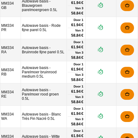
Autowave basis -
61.94 €
MM334
Blauwgroen
GB
Van
3
parelmoergroen 0.5L
58.84 €
Door 1
61.94 €
MM334
Autowave basis - Rode
PR
fijne parel 0.5L
Van
3
58.84 €
Door 1
61.94 €
MM334
Autowave basis -
RA
Bruinrode fijne parel 0.5L
Van
3
58.84 €
Door 1
Autowave basis -
61.94 €
MM334
Parelmoer bruinrood
RB
Van
3
medium 0.5L
58.84 €
Door 1
Autowave basis -
61.94 €
MM334
Parelmoer rood groen
RE
Van
3
0.5L
58.84 €
Door 1
61.94 €
MM334
Autowave basis - Blanc
WA
Très Fin Nacré 0.5L
Van
3
58.84 €
Door 1
61.94 €
MM334
Autowave basis - Witte