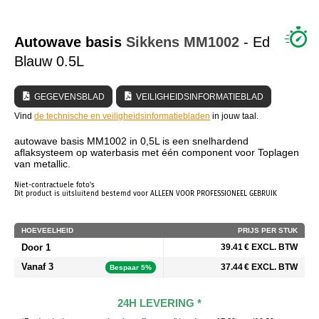
WIE ZIJN WIJ?
Autowave basis
Sikkens
MM1002
- Ed
Blauw 0.5L
GEGEVENSBLAD
VEILIGHEIDSINFORMATIEBLAD
Vind
de technische en veiligheidsinformatiebladen
in jouw taal.
autowave basis MM1002 in 0,5L is een snelhardend
aflaksysteem op waterbasis met één component voor Toplagen
van metallic.
Niet-contractuele foto's
Dit product is uitsluitend bestemd voor ALLEEN VOOR PROFESSIONEEL GEBRUIK
HOEVEELHEID
PRIJS PER STUK
Door 1
39.41 € EXCL. BTW
Vanaf 3
37.44 € EXCL. BTW
Bespaar 5%
24H LEVERING *