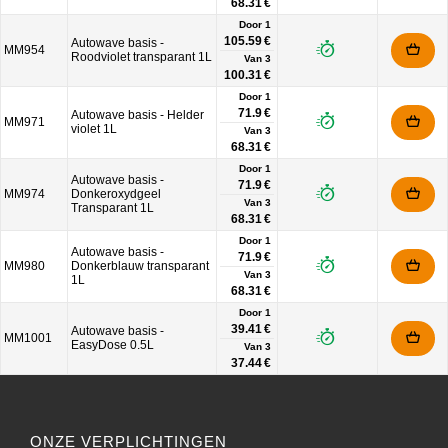
68.31 €
Door 1
105.59 €
Autowave basis -
MM954
Roodviolet transparant 1L
Van
3
100.31 €
Door 1
71.9 €
Autowave basis - Helder
MM971
violet 1L
Van
3
68.31 €
Door 1
Autowave basis -
71.9 €
MM974
Donkeroxydgeel
Van
3
Transparant 1L
68.31 €
Door 1
Autowave basis -
71.9 €
MM980
Donkerblauw transparant
Van
3
1L
68.31 €
Door 1
39.41 €
Autowave basis -
MM1001
EasyDose 0.5L
Van
3
37.44 €
ONZE VERPLICHTINGEN