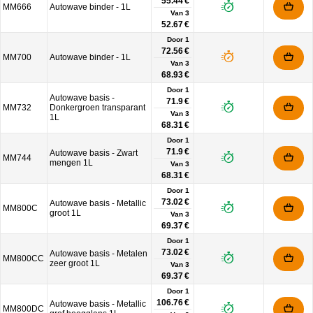
55.44 €
MM666
Autowave binder - 1L
Van
3
52.67 €
Door 1
72.56 €
MM700
Autowave binder - 1L
Van
3
68.93 €
Door 1
Autowave basis -
71.9 €
MM732
Donkergroen transparant
Van
3
1L
68.31 €
Door 1
71.9 €
Autowave basis - Zwart
MM744
mengen 1L
Van
3
68.31 €
Door 1
73.02 €
Autowave basis - Metallic
MM800C
groot 1L
Van
3
69.37 €
Door 1
73.02 €
Autowave basis - Metalen
MM800CC
zeer groot 1L
Van
3
69.37 €
Door 1
106.76 €
Autowave basis - Metallic
MM800DC