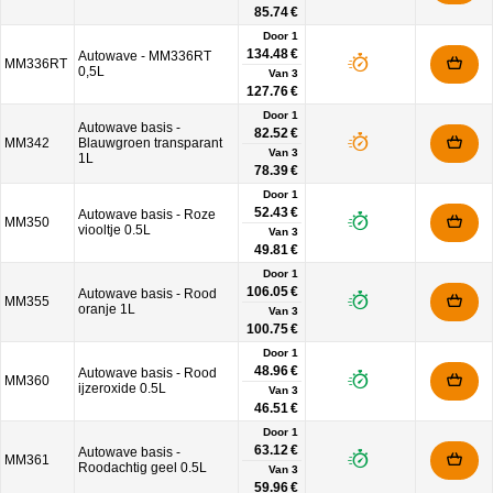
85.74 €
Door 1
134.48 €
Autowave - MM336RT
MM336RT
0,5L
Van
3
127.76 €
Door 1
Autowave basis -
82.52 €
MM342
Blauwgroen transparant
Van
3
1L
78.39 €
Door 1
52.43 €
Autowave basis - Roze
MM350
viooltje 0.5L
Van
3
49.81 €
Door 1
106.05 €
Autowave basis - Rood
MM355
oranje 1L
Van
3
100.75 €
Door 1
48.96 €
Autowave basis - Rood
MM360
ijzeroxide 0.5L
Van
3
46.51 €
Door 1
63.12 €
Autowave basis -
MM361
Roodachtig geel 0.5L
Van
3
59.96 €