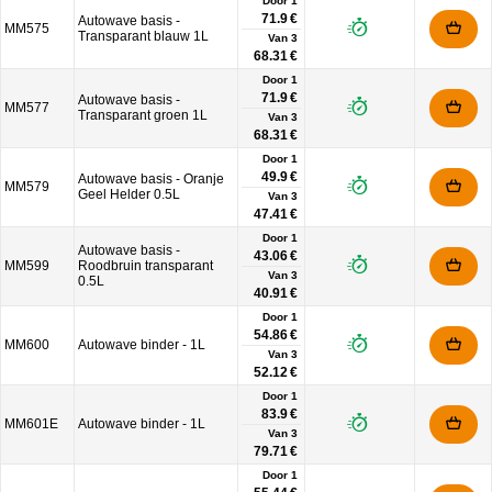
Door 1
71.9 €
Autowave basis -
MM575
Transparant blauw 1L
Van
3
68.31 €
Door 1
71.9 €
Autowave basis -
MM577
Transparant groen 1L
Van
3
68.31 €
Door 1
49.9 €
Autowave basis - Oranje
MM579
Geel Helder 0.5L
Van
3
47.41 €
Door 1
Autowave basis -
43.06 €
MM599
Roodbruin transparant
Van
3
0.5L
40.91 €
Door 1
54.86 €
MM600
Autowave binder - 1L
Van
3
52.12 €
Door 1
83.9 €
MM601E
Autowave binder - 1L
Van
3
79.71 €
Door 1