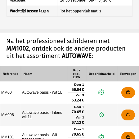
Viscosiet
20-30 seconden DIN 4 bij 20°C
Wachttijd tussen lagen
Tot het oppervlak mat is
Na het professioneel schilderen met
MM1002
, ontdek ook de andere producten
uit het assortiment
AUTOWAVE
:
Prijs
Referentie
Naam
excl.
Beschikbaarheid
Toevoegen
BTW
Door 1
56.04 €
MM00
Autowave basis - Wit 1L
Van
3
53.24 €
Door 1
70.65 €
Autowave basis - Intens
MM098
wit 1L
Van
3
67.12 €
Door 1
70.65 €
Autowave basis - Wit
MM101