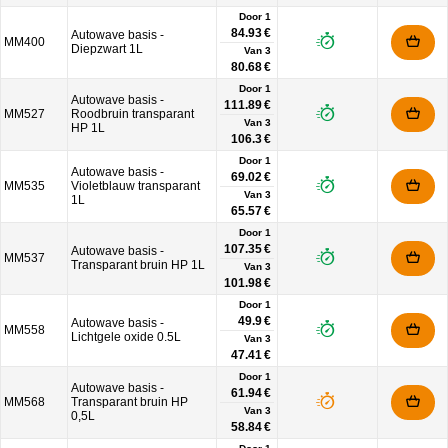
Door 1
84.93 €
Autowave basis -
MM400
Diepzwart 1L
Van
3
80.68 €
Door 1
Autowave basis -
111.89 €
MM527
Roodbruin transparant
Van
3
HP 1L
106.3 €
Door 1
Autowave basis -
69.02 €
MM535
Violetblauw transparant
Van
3
1L
65.57 €
Door 1
107.35 €
Autowave basis -
MM537
Transparant bruin HP 1L
Van
3
101.98 €
Door 1
49.9 €
Autowave basis -
MM558
Lichtgele oxide 0.5L
Van
3
47.41 €
Door 1
Autowave basis -
61.94 €
MM568
Transparant bruin HP
Van
3
0,5L
58.84 €