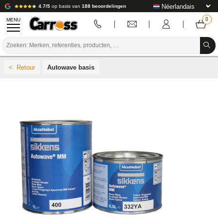
4.7/5
op basis van
188 beoordelingen
MENU
PROMOTIES
Autowave basis
KLEURCODE
MERKEN
VOORBEREIDING / VERVEN / AFWERKING
VERBRUIKSARTIKELEN VOOR CARROSSERIE
GEREEDSCHAP VOOR CARROSSERIE
UITRUSTING VOOR CARROSSERIE
LABORATORIUMINSTALLATIE
HANDLEIDING & ADVIES