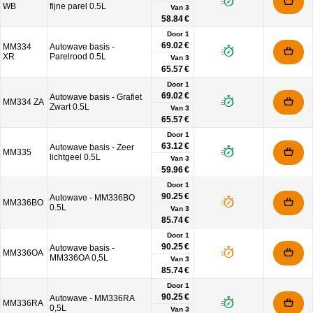
WB
fijne parel 0.5L
Van
3
58.84 €
Door 1
69.02 €
MM334
Autowave basis -
XR
Parelrood 0.5L
Van
3
65.57 €
Door 1
69.02 €
Autowave basis - Grafiet
MM334 ZA
Zwart 0.5L
Van
3
65.57 €
Door 1
63.12 €
Autowave basis - Zeer
MM335
lichtgeel 0.5L
Van
3
59.96 €
Door 1
90.25 €
Autowave - MM336BO
MM336BO
0.5L
Van
3
85.74 €
Door 1
90.25 €
Autowave basis -
MM336OA
MM336OA 0,5L
Van
3
85.74 €
Door 1
90.25 €
Autowave - MM336RA
MM336RA
0,5L
Van
3