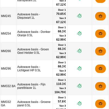
transparant 1L
Van
3
67.12 €
Door 1
70.65 €
Autowave basis -
MM245
Diepzwart 1L
Van
3
67.12 €
Door 1
66.3 €
Autowave basis - Donker
MM254
Oranje 0.5L
Van
3
62.99 €
Door 1
66.3 €
Autowave basis - Groen
MM266
Geel Helder 0.5L
Van
3
62.99 €
Door 1
66.3 €
Autowave basis -
MM296
Lichtgeel HP 0.5L
Van
3
62.99 €
Door 1
110.3 €
Autowave basis - Fijn
MM332 BA
parelblauw 1L
Van
3
104.79 €
Door 1
57.8 €
MM332
Autowave basis - Groene
GA
parel 0.5L
Van
3