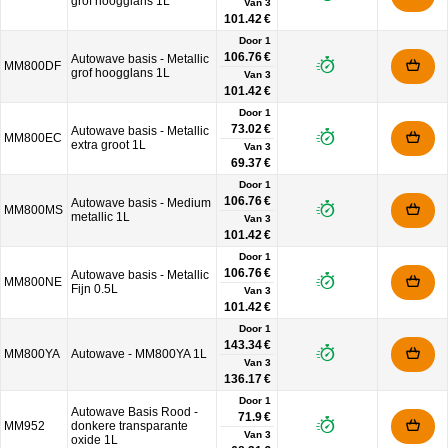
grof hoogglans 1L
Van
3
101.42 €
Door 1
106.76 €
Autowave basis - Metallic
MM800DF
grof hoogglans 1L
Van
3
101.42 €
Door 1
73.02 €
Autowave basis - Metallic
MM800EC
extra groot 1L
Van
3
69.37 €
Door 1
106.76 €
Autowave basis - Medium
MM800MS
metallic 1L
Van
3
101.42 €
Door 1
106.76 €
Autowave basis - Metallic
MM800NE
Fijn 0.5L
Van
3
101.42 €
Door 1
143.34 €
MM800YA
Autowave - MM800YA 1L
Van
3
136.17 €
Door 1
Autowave Basis Rood -
71.9 €
MM952
donkere transparante
Van
3
oxide 1L