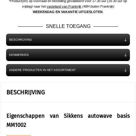
*Product(en) op voorraad en bestelling gevalideerd voor 17.30 uur
(16.30 uur op
vrijdag)
naar het
vasteland van Frankrijk
(48H buiten Frankrijk)
WEEKENDAG EN VAKANTIE UITGESLOTEN
.
SNELLE TOEGANG
BESCHRIJVING
KENMERKEN
ANDERE PRODUCTEN IN HET ASSORTIMENT
BESCHRIJVING
Eigenschappen van Sikkens autowave basis
MM1002