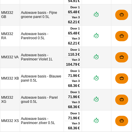
54.91 €
Door 1
65.48 €
MM332
Autowave basis - Fijne
GB
groene parel 0.5L
Van
3
62.21 €
Door 1
65.48 €
MM332
Autowave basis -
RA
Parelrood 0.5L
Van
3
62.21 €
Door 1
110.3 €
Autowave basis -
MM332 VA
Parelmoer Violet 1L
Van
3
104.79 €
Door 1
71.96 €
Autowave basis - Blauwe
MM332 XB
parel 0.5L
Van
3
68.36 €
Door 1
71.96 €
MM332
Autowave basis - Parel
XG
goud 0.5L
Van
3
68.36 €
Door 1
71.96 €
Autowave basis -
MM332 XS
Parelmoer zilver 0.5L
Van
3
68.36 €