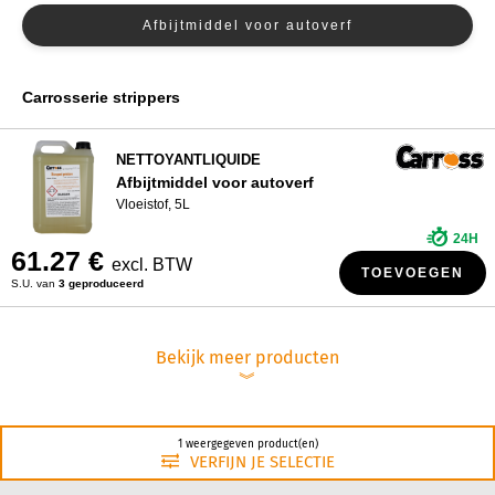
Afbijtmiddel voor autoverf
WIE ZIJN WIJ?
Carrosserie strippers
NETTOYANTLIQUIDE
Afbijtmiddel voor autoverf
Vloeistof, 5L
24H
61.27 €
excl. BTW
TOEVOEGEN
S.U. van
3 geproduceerd
Bekijk meer producten
︾
1 weergegeven product(en)
VERFIJN JE SELECTIE