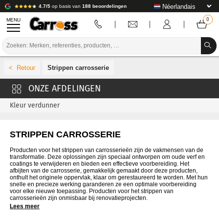
4.7/5
op basis van
188 beoordelingen
MENU
PROMOTIES
Strippen carrosserie
KLEURCODE
MERKEN
Kleur verdunner
VOORBEREIDING / VERVEN / AFWERKING
STRIPPEN CARROSSERIE
VERBRUIKSARTIKELEN VOOR CARROSSERIE
Producten voor het strippen van carrosserieën zijn de vakmensen van de
GEREEDSCHAP VOOR CARROSSERIE
transformatie. Deze oplossingen zijn speciaal ontworpen om oude verf en
coatings te verwijderen en bieden een effectieve voorbereiding. Het
afbijten van de carrosserie, gemakkelijk gemaakt door deze producten,
UITRUSTING VOOR CARROSSERIE
onthult het originele oppervlak, klaar om gerestaureerd te worden. Met hun
snelle en precieze werking garanderen ze een optimale voorbereiding
voor elke nieuwe toepassing. Producten voor het strippen van
LABORATORIUMINSTALLATIE
carrosserieën zijn onmisbaar bij renovatieprojecten.
Lees meer
HANDLEIDING & ADVIES