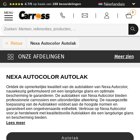
4.7/5
op basis van
188 beoordelingen
MENU
PROMOTIES
Nexa Autocolor Autolak
KLEURCODE
Meer zien
MERKEN
Carross Autolak
VOORBEREIDING / VERVEN / AFWERKING
4CR Autolak
NEXA AUTOCOLOR AUTOLAK
De Beer Autolak
VERBRUIKSARTIKELEN VOOR CARROSSERIE
Ontdek de opmerkelijke kwaliteit van de autolakken van Nexa Autocolor,
nauwkeurig geformuleerd om een langdurige glans en optimale
Cromax Autolak
bescherming te garanderen. De autolakken van Nexa Autocolor bieden
GEREEDSCHAP VOOR CARROSSERIE
professionele carrossiers een uitzonderlijke afwerking. De nauwgezette
Glasurit Autolak
toepassing van de Autolakken voldoet aan de hoogste normen en
garandeert een ongeëvenaarde esthetiek. Vertrouw op Nexa Autocolor
UITRUSTING VOOR CARROSSERIE
Lechler Autolak
voor je herstelwerk met kwaliteitsvolle Autolakken die een langdurige glans
en bescherming bieden.
Autolak
Lees meer
LABORATORIUMINSTALLATIE
MaxMeyer Autolak
HANDLEIDING & ADVIES
Autolak
Mobihel Autolak