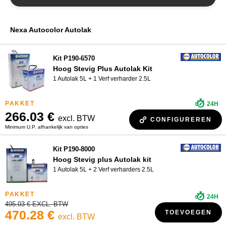
PPG Autolak
WIE ZIJN WIJ?
R-M Autolak
Nexa Autocolor Autolak
Sikkens Autolak
Spies Hecker Autolak
Kit P190-6570
Hoog Stevig Plus Autolak Kit
Autolak Standox
1 Autolak 5L + 1 Verf verharder 2.5L
24H
266.03 €
excl. BTW
CONFIGUREREN
Minimum U.P. afhankelijk van opties
Kit P190-8000
Hoog Stevig plus Autolak kit
1 Autolak 5L + 2 Verf verharders 2.5L
24H
495.03 € EXCL. BTW
470.28 €
TOEVOEGEN
excl. BTW