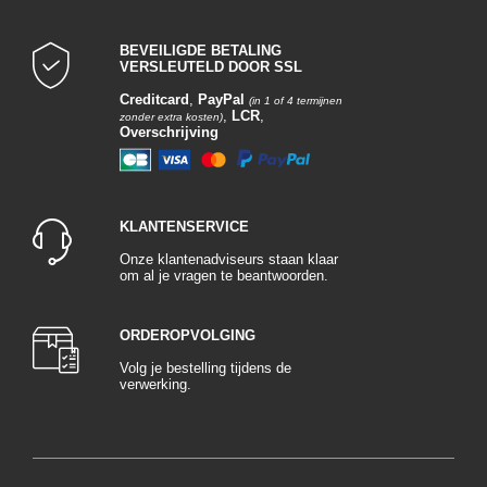
Nexa Autocolor, een erkend merk in de autowereld, onderscheidt zich door
zijn hoogwaardige autolakken, die een perfecte combinatie van innovatie en
BEVEILIGDE BETALING
bescherming vormen. Hier volgt een overzicht van de kenmerken die de
VERSLEUTELD DOOR SSL
Autolakken van Nexa tot een populaire keuze maken voor veeleisende
Creditcard
,
PayPal
autoliefhebbers:
(in 1 of 4 termijnen
,
LCR
,
zonder extra kosten)
Overschrijving
Autolakken op het snijvlak van technologie
De autolakken van Nexa Autocolor bevatten geavanceerde technologie om
robuuste bescherming te bieden tegen de elementen. Speciale
formuleringen zijn ontwikkeld om UV-stralen, zure regen en atmosferische
KLANTENSERVICE
verontreinigingen te weerstaan, waardoor ze een voortdurende bescherming
bieden tegen de schadelijke effecten van het milieu.
Onze klantenadviseurs staan klaar
om al je vragen te beantwoorden.
Briljante Autolakken:
Het uiterlijk van een auto is cruciaal, en de autolakken van Nexa Autocolor
ORDEROPVOLGING
zijn ontworpen om het Autoverf te verfraaien. Ze zorgen voor een langdurige
Volg je bestelling tijdens de
glans, versterken de glans van de carrosserie en creëren een gladde,
verwerking.
aantrekkelijke afwerking die de tand des tijds doorstaat.
Hoge krasbestendigheid:
Deze Autolakken gaan verder dan eenvoudige bescherming door een
verhoogde weerstand tegen krassen te bieden. Dankzij hun speciale