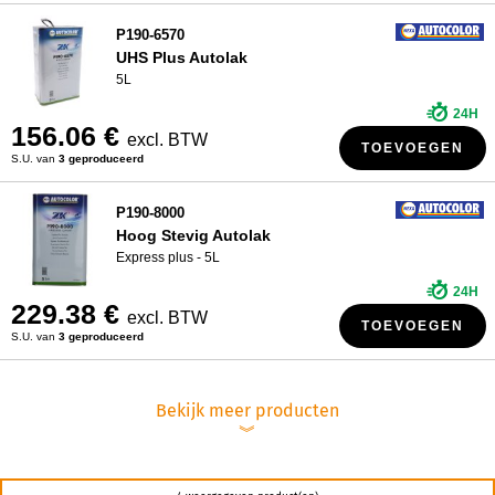
P190-6570
UHS Plus Autolak
5L
24H
156.06 €
excl. BTW
TOEVOEGEN
S.U. van
3 geproduceerd
P190-8000
Hoog Stevig Autolak
Express plus - 5L
24H
229.38 €
excl. BTW
TOEVOEGEN
S.U. van
3 geproduceerd
Bekijk meer producten
︾