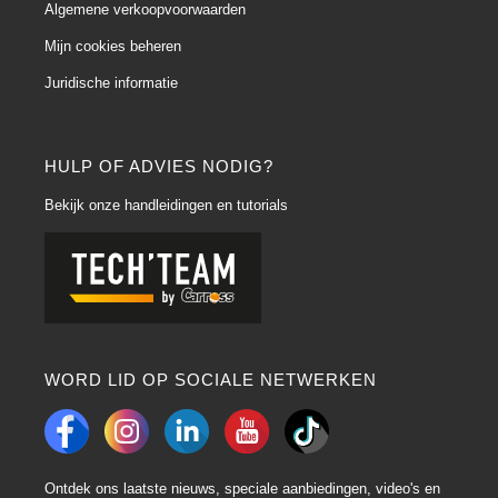
Algemene verkoopvoorwaarden
UHS Express Plus Autolak
Mijn cookies beheren
P190-7020 is een tweecomponenten acryl vernis geoptimaliseerd voor
gebruik op Aquabase en Aquabase Plus ondergronden. Het biedt echt
Juridische informatie
werkcomfort en flexibiliteit, voor een uitstekende eindkwaliteit op
carrosserieën.
Hoog Stevig Professionele Autolak:
HULP OF ADVIES NODIG?
P190-6570 is een professionele autolak van Nexa Autocolor
, verpakt in
Bekijk onze handleidingen en tutorials
bussen van 5 liter. Deze VOC-conforme Autolak is ideaal voor het bijwerken
van het oppervlak van je auto of motor. Dankzij de geavanceerde
technologie van deze Nexa vernis kunnen carrosserieherstellers uitstekende
resultaten bereiken in slechts 15 minuten bij 60°C. Het aanbrengen is
eenvoudig en doeltreffend, alles wat je nodig hebt is een Spuitpistool met
een sproeier ingesteld op 1,2-1,3 mm. Breng een eerste laag aan op je
voertuig en wacht 5 minuten voordat je de tweede laag aanbrengt.
Nexa Autocolor Hoog Stevig Express plus Autolak:
WORD LID OP SOCIALE NETWERKEN
De Hoog Stevig plus blanke lak van Nexa
is een lak die het voordeel heeft
dat hij extreem snel droogt, zodat je productiever kunt werken. Het
aanbrengen van de P190-8000 professionele Autolak kan niet eenvoudiger.
Breng met een spuitpistool en een sproeier van 1,2-1,3 mm een lichte eerste
Ontdek ons laatste nieuws, speciale aanbiedingen, video's en