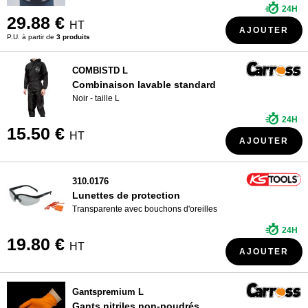
24H
29.88 €
HT
AJOUTER
P.U. à partir de
3 produits
COMBISTD L
Combinaison lavable standard
Noir - taille L
24H
15.50 €
HT
AJOUTER
310.0176
Lunettes de protection
Transparente avec bouchons d'oreilles
24H
19.80 €
HT
AJOUTER
Gantspremium L
Gants nitriles non-poudrés