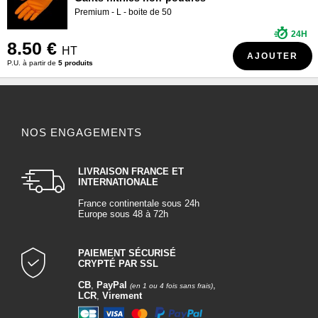
Premium - L - boite de 50
24H
8.50 €
HT
AJOUTER
P.U. à partir de
5 produits
NOS ENGAGEMENTS
LIVRAISON FRANCE ET
INTERNATIONALE
France continentale sous 24h
Europe sous 48 à 72h
PAIEMENT SÉCURISÉ
CRYPTÉ PAR SSL
CB
,
PayPal
,
(en 1 ou 4 fois sans frais)
LCR
,
Virement