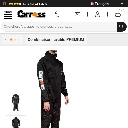
4.7/5
sur
188 avis
MENU
PROMOTIONS
Combinaison lavable PREMIUM
CODE COULEUR
MARQUES
PREPARATION / PEINTURE / FINITION
CONSOMMABLE CARROSSERIE
OUTILLAGE CARROSSERIE
ÉQUIPEMENT ATELIER CARROSSERIE
INSTALLATION LABO
TUTORIEL & CONSEILS