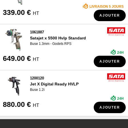
LIVRAISON 5 JOURS
339.00 €
HT
AJOUTER
1061887
Satajet x 5500 Hvlp Standard
Buse 1.3mm - Godets RPS
24H
649.00 €
HT
AJOUTER
1200120
Jet X Digital Ready HVLP
Buse 1.2i
24H
880.00 €
HT
AJOUTER