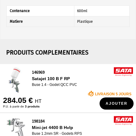
Contenance
600ml
Matiere
Plastique
PRODUITS COMPLEMENTAIRES
146969
Satajet 100 B F RP
Buse 1.4 - Godet QCC PVC
LIVRAISON 5 JOURS
284.05 €
HT
AJOUTER
P.U. à partir de
3 produits
198184
Mini-jet 4400 B Hvlp
Buse 1.2mm SR - Godets RPS