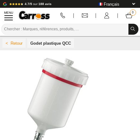
4.7/5
sur
188 avis
MENU
PROMOTIONS
Godet plastique QCC
CODE COULEUR
MARQUES
PREPARATION / PEINTURE / FINITION
CONSOMMABLE CARROSSERIE
OUTILLAGE CARROSSERIE
ÉQUIPEMENT ATELIER CARROSSERIE
INSTALLATION LABO
TUTORIEL & CONSEILS