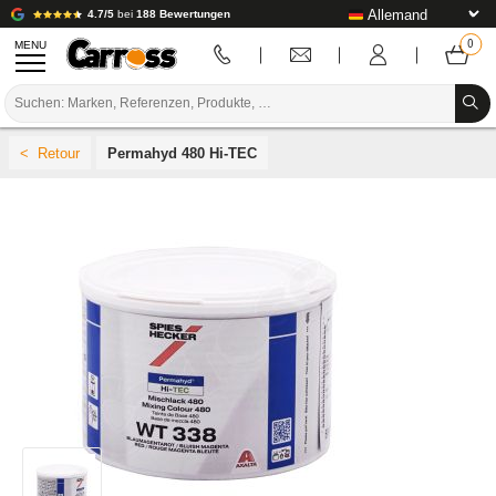
4.7/5
bei
188 Bewertungen
MENU
PROMOTIONEN
Permahyd 480 Hi-TEC
FARBCODE
MARKEN
VORBEREITUNG / BASISLACK / FERTIGSTELLUNG
KAROSSERIE-VERBRAUCHSMATERIAL
KAROSSERIE-WERKZEUG
AUSSTATTUNG DER KAROSSERIEWERKSTATT
LABOREINRICHTUNG
TUTORIAL & TIPPS