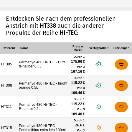
Entdecken Sie nach dem professionellen
Anstrich mit
HT338
auch die anderen
Produkte der Reihe
HI-TEC
:
Preis o.
Referenz
Name
Verfügbarkeit
Hinzufügen
MwSt.
Durch 1
175.96 €
Permahyd 480 Hi-TEC - Ultra
HT305
feinsilber 0.5L
Von
3
167.16 €
Durch 1
115.22 €
Permahyd 480 Hi-TEC - bright
HT308
orange 0.5L
Von
3
109.46 €
Durch 1
115.22 €
Permahyd 480 Hi-TEC -
HT311
Rubinrot 0,5L
Von
3
109.46 €
Durch 1
26.6 €
Permahyd 480 Hi-TEC -
HT315
Perlmuttblau extra fein 100ml
Von
3