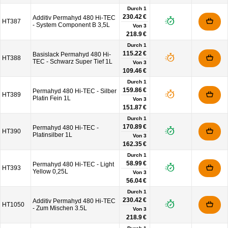
Durch 1
230.42 €
Additiv Permahyd 480 Hi-TEC
HT387
- System Component B 3,5L
Von
3
218.9 €
Durch 1
115.22 €
Basislack Permahyd 480 Hi-
HT388
TEC - Schwarz Super Tief 1L
Von
3
109.46 €
Durch 1
159.86 €
Permahyd 480 Hi-TEC - Silber
HT389
Platin Fein 1L
Von
3
151.87 €
Durch 1
170.89 €
Permahyd 480 Hi-TEC -
HT390
Platinsilber 1L
Von
3
162.35 €
Durch 1
58.99 €
Permahyd 480 Hi-TEC - Light
HT393
Yellow 0,25L
Von
3
56.04 €
Durch 1
230.42 €
Additiv Permahyd 480 Hi-TEC
HT1050
- Zum Mischen 3.5L
Von
3
218.9 €