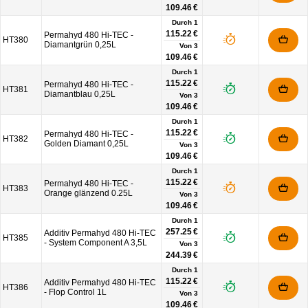
109.46 €
Durch 1
115.22 €
Permahyd 480 Hi-TEC -
HT380
Diamantgrün 0,25L
Von
3
109.46 €
Durch 1
115.22 €
Permahyd 480 Hi-TEC -
HT381
Diamantblau 0,25L
Von
3
109.46 €
Durch 1
115.22 €
Permahyd 480 Hi-TEC -
HT382
Golden Diamant 0,25L
Von
3
109.46 €
Durch 1
115.22 €
Permahyd 480 Hi-TEC -
HT383
Orange glänzend 0.25L
Von
3
109.46 €
Durch 1
257.25 €
Additiv Permahyd 480 Hi-TEC
HT385
- System Component A 3,5L
Von
3
244.39 €
Durch 1
115.22 €
Additiv Permahyd 480 Hi-TEC
HT386
- Flop Control 1L
Von
3
109.46 €