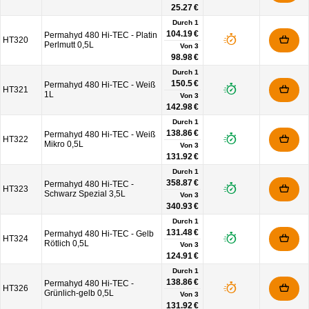
25.27 €
Durch 1
104.19 €
Permahyd 480 Hi-TEC - Platin
HT320
Perlmutt 0,5L
Von
3
98.98 €
Durch 1
150.5 €
Permahyd 480 Hi-TEC - Weiß
HT321
1L
Von
3
142.98 €
Durch 1
138.86 €
Permahyd 480 Hi-TEC - Weiß
HT322
Mikro 0,5L
Von
3
131.92 €
Durch 1
358.87 €
Permahyd 480 Hi-TEC -
HT323
Schwarz Spezial 3,5L
Von
3
340.93 €
Durch 1
131.48 €
Permahyd 480 Hi-TEC - Gelb
HT324
Rötlich 0,5L
Von
3
124.91 €
Durch 1
138.86 €
Permahyd 480 Hi-TEC -
HT326
Grünlich-gelb 0,5L
Von
3
131.92 €