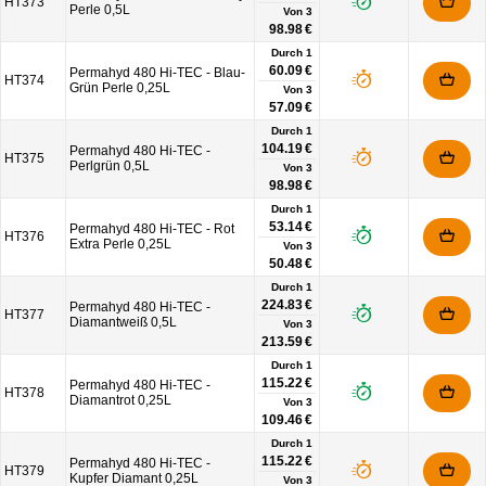
HT373
Perle 0,5L
Von
3
98.98 €
Durch 1
60.09 €
Permahyd 480 Hi-TEC - Blau-
HT374
Grün Perle 0,25L
Von
3
57.09 €
Durch 1
104.19 €
Permahyd 480 Hi-TEC -
HT375
Perlgrün 0,5L
Von
3
98.98 €
Durch 1
53.14 €
Permahyd 480 Hi-TEC - Rot
HT376
Extra Perle 0,25L
Von
3
50.48 €
Durch 1
224.83 €
Permahyd 480 Hi-TEC -
HT377
Diamantweiß 0,5L
Von
3
213.59 €
Durch 1
115.22 €
Permahyd 480 Hi-TEC -
HT378
Diamantrot 0,25L
Von
3
109.46 €
Durch 1
115.22 €
Permahyd 480 Hi-TEC -
HT379
Kupfer Diamant 0,25L
Von
3