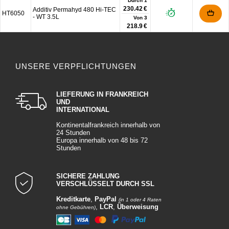
Durch 1
230.42 €
Additiv Permahyd 480 Hi-TEC
HT6050
- WT 3.5L
Von
3
218.9 €
UNSERE VERPFLICHTUNGEN
LIEFERUNG IN FRANKREICH
UND
INTERNATIONAL
Kontinentalfrankreich innerhalb von
24 Stunden
Europa innerhalb von 48 bis 72
Stunden
SICHERE ZAHLUNG
VERSCHLÜSSELT DURCH SSL
Kreditkarte
,
PayPal
(in 1 oder 4 Raten
,
LCR
,
Überweisung
ohne Gebühren)