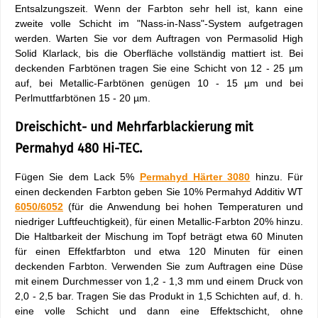
Entsalzungszeit. Wenn der Farbton sehr hell ist, kann eine
zweite volle Schicht im "Nass-in-Nass"-System aufgetragen
werden. Warten Sie vor dem Auftragen von Permasolid High
Solid Klarlack, bis die Oberfläche vollständig mattiert ist. Bei
deckenden Farbtönen tragen Sie eine Schicht von 12 - 25 µm
auf, bei Metallic-Farbtönen genügen 10 - 15 µm und bei
Perlmuttfarbtönen 15 - 20 µm.
Dreischicht- und Mehrfarblackierung mit
Permahyd 480 Hi-TEC.
Fügen Sie dem Lack 5%
Permahyd Härter 3080
hinzu. Für
einen deckenden Farbton geben Sie 10% Permahyd Additiv WT
6050/6052
(für die Anwendung bei hohen Temperaturen und
niedriger Luftfeuchtigkeit), für einen Metallic-Farbton 20% hinzu.
Die Haltbarkeit der Mischung im Topf beträgt etwa 60 Minuten
für einen Effektfarbton und etwa 120 Minuten für einen
deckenden Farbton. Verwenden Sie zum Auftragen eine Düse
mit einem Durchmesser von 1,2 - 1,3 mm und einem Druck von
2,0 - 2,5 bar. Tragen Sie das Produkt in 1,5 Schichten auf, d. h.
eine volle Schicht und dann eine Effektschicht, ohne