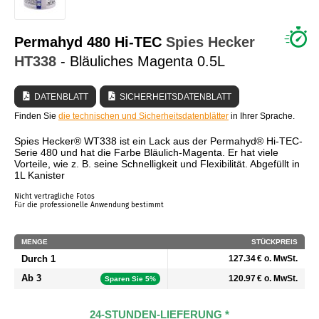
WER SIND WIR?
Permahyd 480 Hi-TEC
Spies Hecker
HT338
- Bläuliches Magenta 0.5L
DATENBLATT
SICHERHEITSDATENBLATT
Finden Sie
die technischen und Sicherheitsdatenblätter
in Ihrer Sprache.
Spies Hecker® WT338 ist ein Lack aus der Permahyd® Hi-TEC-
Serie 480 und hat die Farbe Bläulich-Magenta. Er hat viele
Vorteile, wie z. B. seine Schnelligkeit und Flexibilität. Abgefüllt in
1L Kanister
Nicht vertragliche Fotos
Für die professionelle Anwendung bestimmt
MENGE
STÜCKPREIS
Durch 1
127.34 € o. MwSt.
Ab 3
120.97 € o. MwSt.
Sparen Sie 5%
24-STUNDEN-LIEFERUNG *