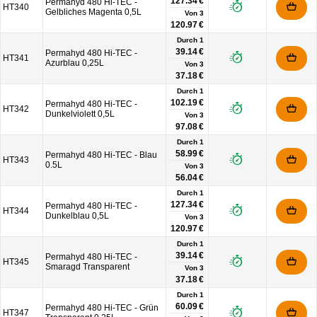
127.34 €
Permahyd 480 Hi-TEC -
HT340
Gelbliches Magenta 0,5L
Von
3
120.97 €
Durch 1
39.14 €
Permahyd 480 Hi-TEC -
HT341
Azurblau 0,25L
Von
3
37.18 €
Durch 1
102.19 €
Permahyd 480 Hi-TEC -
HT342
Dunkelviolett 0,5L
Von
3
97.08 €
Durch 1
58.99 €
Permahyd 480 Hi-TEC - Blau
HT343
0.5L
Von
3
56.04 €
Durch 1
127.34 €
Permahyd 480 Hi-TEC -
HT344
Dunkelblau 0,5L
Von
3
120.97 €
Durch 1
39.14 €
Permahyd 480 Hi-TEC -
HT345
Smaragd Transparent
Von
3
37.18 €
Durch 1
60.09 €
Permahyd 480 Hi-TEC - Grün
HT347