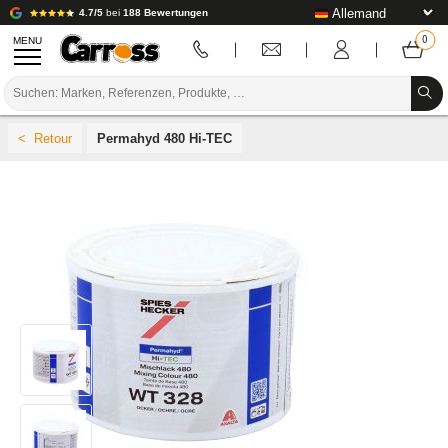
4.7/5
bei
188 Bewertungen
MENU
PROMOTIONEN
Permahyd 480 Hi-TEC
FARBCODE
MARKEN
VORBEREITUNG / BASISLACK / FERTIGSTELLUNG
KAROSSERIE-VERBRAUCHSMATERIAL
KAROSSERIE-WERKZEUG
AUSSTATTUNG DER KAROSSERIEWERKSTATT
LABOREINRICHTUNG
TUTORIAL & TIPPS