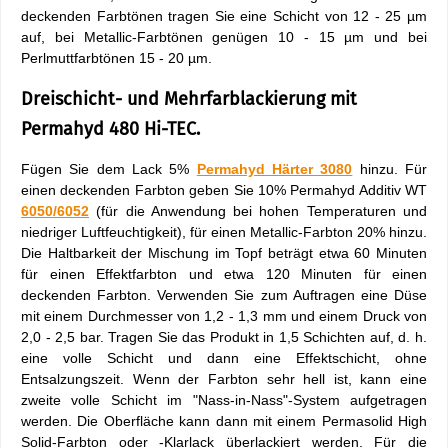
deckenden Farbtönen tragen Sie eine Schicht von 12 - 25 µm
auf, bei Metallic-Farbtönen genügen 10 - 15 µm und bei
Perlmuttfarbtönen 15 - 20 µm.
Dreischicht- und Mehrfarblackierung mit
Permahyd 480 Hi-TEC.
Fügen Sie dem Lack 5%
Permahyd Härter 3080
hinzu. Für
einen deckenden Farbton geben Sie 10% Permahyd Additiv WT
6050/6052
(für die Anwendung bei hohen Temperaturen und
niedriger Luftfeuchtigkeit), für einen Metallic-Farbton 20% hinzu.
Die Haltbarkeit der Mischung im Topf beträgt etwa 60 Minuten
für einen Effektfarbton und etwa 120 Minuten für einen
deckenden Farbton. Verwenden Sie zum Auftragen eine Düse
mit einem Durchmesser von 1,2 - 1,3 mm und einem Druck von
2,0 - 2,5 bar. Tragen Sie das Produkt in 1,5 Schichten auf, d. h.
eine volle Schicht und dann eine Effektschicht, ohne
Entsalzungszeit. Wenn der Farbton sehr hell ist, kann eine
zweite volle Schicht im "Nass-in-Nass"-System aufgetragen
werden. Die Oberfläche kann dann mit einem Permasolid High
Solid-Farbton oder -Klarlack überlackiert werden. Für die