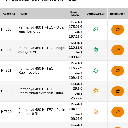
Preis o.
Referenz
Name
Verfügbarkeit
Hinzufügen
MwSt.
Durch 1
175.96 €
Permahyd 480 Hi-TEC - Ultra
HT305
feinsilber 0.5L
Von
3
167.16 €
Durch 1
115.22 €
Permahyd 480 Hi-TEC - bright
HT308
orange 0.5L
Von
3
109.46 €
Durch 1
115.22 €
Permahyd 480 Hi-TEC -
HT311
Rubinrot 0,5L
Von
3
109.46 €
Durch 1
26.6 €
Permahyd 480 Hi-TEC -
HT315
Perlmuttblau extra fein 100ml
Von
3
25.27 €
Durch 1
104.19 €
Permahyd 480 Hi-TEC - Platin
HT320
Perlmutt 0,5L
Von
3
98.98 €
Durch 1