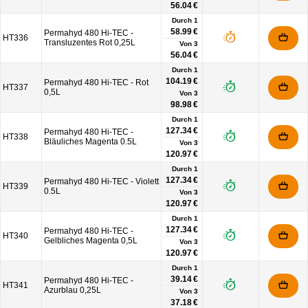
56.04 €
Durch 1
58.99 €
Permahyd 480 Hi-TEC -
HT336
Transluzentes Rot 0,25L
Von
3
56.04 €
Durch 1
104.19 €
Permahyd 480 Hi-TEC - Rot
HT337
0,5L
Von
3
98.98 €
Durch 1
127.34 €
Permahyd 480 Hi-TEC -
HT338
Bläuliches Magenta 0.5L
Von
3
120.97 €
Durch 1
127.34 €
Permahyd 480 Hi-TEC - Violett
HT339
0.5L
Von
3
120.97 €
Durch 1
127.34 €
Permahyd 480 Hi-TEC -
HT340
Gelbliches Magenta 0,5L
Von
3
120.97 €
Durch 1
39.14 €
Permahyd 480 Hi-TEC -
HT341
Azurblau 0,25L
Von
3
37.18 €