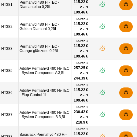
115.22 €
Permahyd 480 Hi-TEC -
HT381
Diamantblau 0,25L
Von
3
109.46 €
Durch 1
115.22 €
Permahyd 480 Hi-TEC -
HT382
Golden Diamant 0,25L
Von
3
109.46 €
Durch 1
115.22 €
Permahyd 480 Hi-TEC -
HT383
Orange glänzend 0.25L
Von
3
109.46 €
Durch 1
257.25 €
Additiv Permahyd 480 Hi-TEC
HT385
- System Component A 3,5L
Von
3
244.39 €
Durch 1
115.22 €
Additiv Permahyd 480 Hi-TEC
HT386
- Flop Control 1L
Von
3
109.46 €
Durch 1
230.42 €
Additiv Permahyd 480 Hi-TEC
HT387
- System Component B 3,5L
Von
3
218.9 €
Durch 1
115.22 €
Basislack Permahyd 480 Hi-
HT388