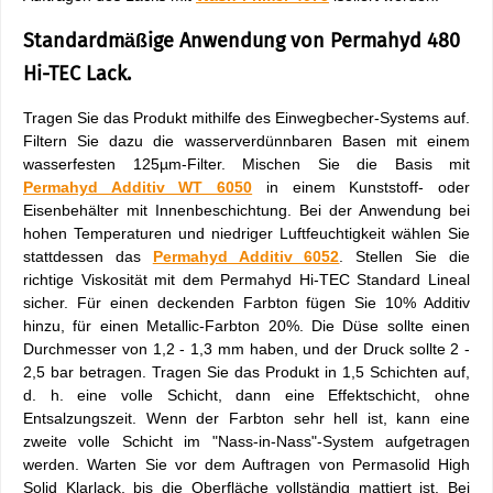
Standardmäßige Anwendung von Permahyd 480
Hi-TEC Lack.
Tragen Sie das Produkt mithilfe des Einwegbecher-Systems auf.
Filtern Sie dazu die wasserverdünnbaren Basen mit einem
wasserfesten 125µm-Filter. Mischen Sie die Basis mit
Permahyd Additiv WT 6050
in einem Kunststoff- oder
Eisenbehälter mit Innenbeschichtung. Bei der Anwendung bei
hohen Temperaturen und niedriger Luftfeuchtigkeit wählen Sie
stattdessen das
Permahyd Additiv 6052
. Stellen Sie die
richtige Viskosität mit dem Permahyd Hi-TEC Standard Lineal
sicher. Für einen deckenden Farbton fügen Sie 10% Additiv
hinzu, für einen Metallic-Farbton 20%. Die Düse sollte einen
Durchmesser von 1,2 - 1,3 mm haben, und der Druck sollte 2 -
2,5 bar betragen. Tragen Sie das Produkt in 1,5 Schichten auf,
d. h. eine volle Schicht, dann eine Effektschicht, ohne
Entsalzungszeit. Wenn der Farbton sehr hell ist, kann eine
zweite volle Schicht im "Nass-in-Nass"-System aufgetragen
werden. Warten Sie vor dem Auftragen von Permasolid High
Solid Klarlack, bis die Oberfläche vollständig mattiert ist. Bei