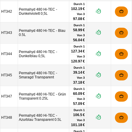
Durch 1
102.19 €
Permahyd 480 Hi-TEC -
HT342
Dunkelviolett 0,5L
Von
3
97.08 €
Durch 1
58.99 €
Permahyd 480 Hi-TEC - Blau
HT343
0.5L
Von
3
56.04 €
Durch 1
127.34 €
Permahyd 480 Hi-TEC -
HT344
Dunkelblau 0,5L
Von
3
120.97 €
Durch 1
39.14 €
Permahyd 480 Hi-TEC -
HT345
Smaragd Transparent
Von
3
37.18 €
Durch 1
60.09 €
Permahyd 480 Hi-TEC - Grün
HT347
Transparent 0.25L
Von
3
57.09 €
Durch 1
106.5 €
Permahyd 480 Hi-TEC -
HT348
Azurblau Transparent 0.5L
Von
3
101.18 €
Durch 1