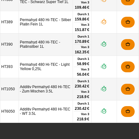
TEC - Schwarz Super Tief 1L
Von
3
109.46 €
Durch 1
159.86 €
Permahyd 480 Hi-TEC - Silber
HT389
Platin Fein 1L
Von
3
151.87 €
Durch 1
170.89 €
Permahyd 480 Hi-TEC -
HT390
Platinsilber 1L
Von
3
162.35 €
Durch 1
58.99 €
Permahyd 480 Hi-TEC - Light
HT393
Yellow 0,25L
Von
3
56.04 €
Durch 1
230.42 €
Additiv Permahyd 480 Hi-TEC
HT1050
- Zum Mischen 3.5L
Von
3
218.9 €
Durch 1
230.42 €
Additiv Permahyd 480 Hi-TEC
HT6050
- WT 3.5L
Von
3
218.9 €