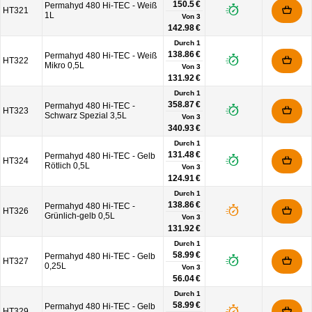
150.5 €
Permahyd 480 Hi-TEC - Weiß
HT321
1L
Von
3
142.98 €
Durch 1
138.86 €
Permahyd 480 Hi-TEC - Weiß
HT322
Mikro 0,5L
Von
3
131.92 €
Durch 1
358.87 €
Permahyd 480 Hi-TEC -
HT323
Schwarz Spezial 3,5L
Von
3
340.93 €
Durch 1
131.48 €
Permahyd 480 Hi-TEC - Gelb
HT324
Rötlich 0,5L
Von
3
124.91 €
Durch 1
138.86 €
Permahyd 480 Hi-TEC -
HT326
Grünlich-gelb 0,5L
Von
3
131.92 €
Durch 1
58.99 €
Permahyd 480 Hi-TEC - Gelb
HT327
0,25L
Von
3
56.04 €
Durch 1
58.99 €
Permahyd 480 Hi-TEC - Gelb
HT329