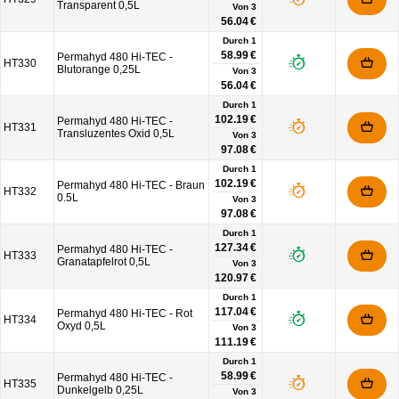
Transparent 0,5L
Von
3
56.04 €
Durch 1
58.99 €
Permahyd 480 Hi-TEC -
HT330
Blutorange 0,25L
Von
3
56.04 €
Durch 1
102.19 €
Permahyd 480 Hi-TEC -
HT331
Transluzentes Oxid 0,5L
Von
3
97.08 €
Durch 1
102.19 €
Permahyd 480 Hi-TEC - Braun
HT332
0.5L
Von
3
97.08 €
Durch 1
127.34 €
Permahyd 480 Hi-TEC -
HT333
Granatapfelrot 0,5L
Von
3
120.97 €
Durch 1
117.04 €
Permahyd 480 Hi-TEC - Rot
HT334
Oxyd 0,5L
Von
3
111.19 €
Durch 1
58.99 €
Permahyd 480 Hi-TEC -
HT335
Dunkelgelb 0,25L
Von
3