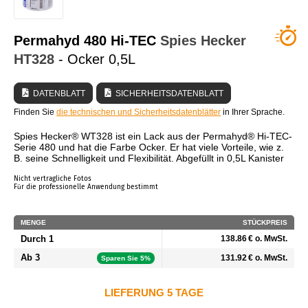
WER SIND WIR?
Permahyd 480 Hi-TEC
Spies Hecker
HT328
- Ocker 0,5L
DATENBLATT
SICHERHEITSDATENBLATT
Finden Sie
die technischen und Sicherheitsdatenblätter
in Ihrer Sprache.
Spies Hecker® WT328 ist ein Lack aus der Permahyd® Hi-TEC-
Serie 480 und hat die Farbe Ocker. Er hat viele Vorteile, wie z.
B. seine Schnelligkeit und Flexibilität. Abgefüllt in 0,5L Kanister
Nicht vertragliche Fotos
Für die professionelle Anwendung bestimmt
MENGE
STÜCKPREIS
Durch 1
138.86 € o. MwSt.
Ab 3
131.92 € o. MwSt.
Sparen Sie 5%
LIEFERUNG 5 TAGE