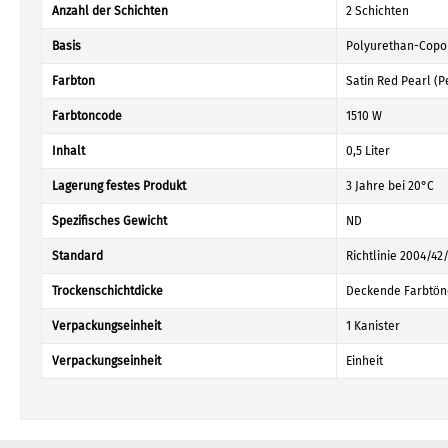
Anzahl der Schichten
2 Schichten
Basis
Polyurethan-Copo
Farbton
Satin Red Pearl (P
Farbtoncode
1510 W
Inhalt
0,5 Liter
Lagerung festes Produkt
3 Jahre bei 20°C
Spezifisches Gewicht
ND
Standard
Richtlinie 2004/42
Trockenschichtdicke
Deckende Farbtöne
Verpackungseinheit
1 Kanister
Verpackungseinheit
Einheit