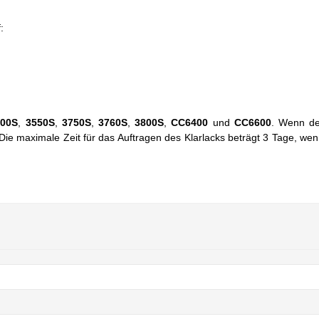
:
200S
,
3550S
,
3750S
,
3760S
,
3800S
,
CC6400
und
CC6600
. Wenn de
. Die maximale Zeit für das Auftragen des Klarlacks beträgt 3 Tage, we