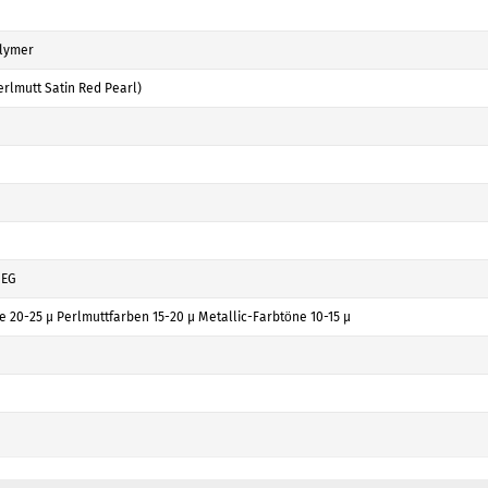
lymer
erlmutt Satin Red Pearl)
/EG
 20-25 µ Perlmuttfarben 15-20 µ Metallic-Farbtöne 10-15 µ