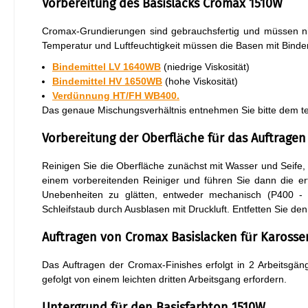
Vorbereitung des Basislacks Cromax 1510W
Cromax-Grundierungen sind gebrauchsfertig und müssen n
Temperatur und Luftfeuchtigkeit müssen die Basen mit Binde
Bindemittel LV 1640WB
(niedrige Viskosität)
Bindemittel HV 1650WB
(hohe Viskosität)
Verdünnung HT/FH WB400.
Das genaue Mischungsverhältnis entnehmen Sie bitte dem te
Vorbereitung der Oberfläche für das Auftrage
Reinigen Sie die Oberfläche zunächst mit Wasser und Seife, s
einem vorbereitenden Reiniger und führen Sie dann die erf
Unebenheiten zu glätten, entweder mechanisch (P400 -
Schleifstaub durch Ausblasen mit Druckluft. Entfetten Sie de
Auftragen von Cromax Basislacken für Karosse
Das Auftragen der Cromax-Finishes erfolgt in 2 Arbeitsgä
gefolgt von einem leichten dritten Arbeitsgang erfordern.
Untergrund für den Basisfarbton 1510W