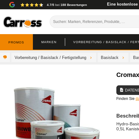
Eine kostenlose
4.7/5
bei
188 Bewertungen
MARKEN
VORBEREITUNG / BASISLACK / FER
PROMOS
Vorbereitung / Basislack / Fertigstellung
Basislack
Ba
Cromax
DATEN
Finden Sie
d
Beschrei
Hydro-Basis
0,5L Kanis