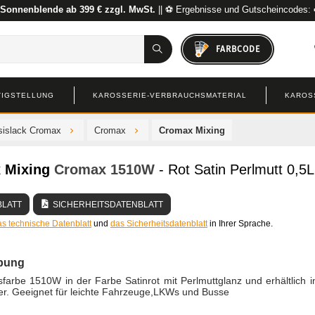
 Sonnenblende ab 399 € zzgl. MwSt.
|| ⚽ Ergebnisse und Gutscheincodes:
FARBCODE
TIGSTELLUNG
KAROSSERIE-VERBRAUCHSMATERIAL
KAROS
sislack Cromax
Cromax
Cromax Mixing
 Mixing
Cromax
1510W
- Rot Satin Perlmutt 0,5L
BLATT
SICHERHEITSDATENBLATT
as technische Datenblatt
und
das Sicherheitsdatenblatt
in Ihrer Sprache.
bung
farbe 1510W in der Farbe Satinrot mit Perlmuttglanz und erhältlich 
ter. Geeignet für leichte Fahrzeuge,LKWs und Busse