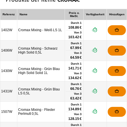
Preis o.
Referenz
Name
Verfügbarkeit
Hinzufügen
MwSt.
Durch 1
108.86 €
1402W
Cromax Mixing - Weiß LS 1L
Von
3
103.42 €
Durch 1
67.99 €
Cromax Mixing - Schwarz
1406W
High Solid 0,5L
Von
3
64.59 €
Durch 1
141.71 €
Cromax Mixing - Grün Blau
1430W
High Solid Solid 1L
Von
3
134.62 €
Durch 1
66.76 €
Cromax Mixing - Grün Blau
1431W
LS 0,5L
Von
3
63.42 €
Durch 1
134.89 €
Cromax Mixing - Flieder
1507W
Perlmutt 0,5L
Von
3
128.15 €
Durch 1