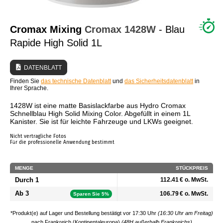
WER SIND WIR?
Cromax Mixing
Cromax
1428W
- Blau
Rapide High Solid 1L
DATENBLATT
Finden Sie
das technische Datenblatt
und
das Sicherheitsdatenblatt
in
Ihrer Sprache.
1428W ist eine matte Basislackfarbe aus Hydro Cromax
Schnellblau High Solid Mixing Color. Abgefüllt in einem 1L
Kanister. Sie ist für leichte Fahrzeuge und LKWs geeignet.
Nicht vertragliche Fotos
Für die professionelle Anwendung bestimmt
MENGE
STÜCKPREIS
Durch 1
112.41 € o. MwSt.
Ab 3
106.79 € o. MwSt.
Sparen Sie 5%
*Produkt(e) auf Lager und Bestellung bestätigt vor 17:30 Uhr
(16:30 Uhr am Freitag)
nach
Frankreich (Kontinentaleuropa)
(48H außerhalb Frankreichs)