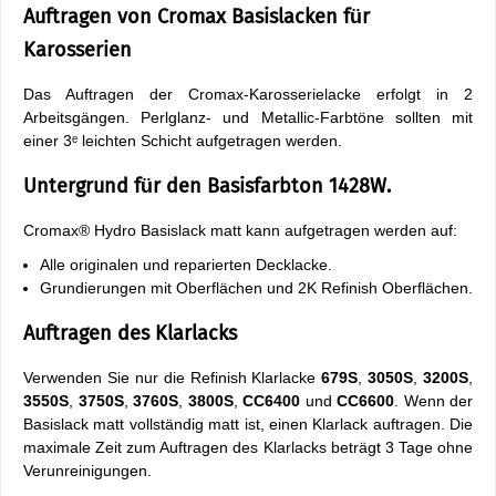
Auftragen von Cromax Basislacken für
Karosserien
Das Auftragen der Cromax-Karosserielacke erfolgt in 2
Arbeitsgängen. Perlglanz- und Metallic-Farbtöne sollten mit
einer 3ᵉ leichten Schicht aufgetragen werden.
Untergrund für den Basisfarbton 1428W.
Cromax® Hydro Basislack matt kann aufgetragen werden auf:
Alle originalen und reparierten Decklacke.
Grundierungen mit Oberflächen und 2K Refinish Oberflächen.
Auftragen des Klarlacks
Verwenden Sie nur die Refinish Klarlacke
679S
,
3050S
,
3200S
,
3550S
,
3750S
,
3760S
,
3800S
,
CC6400
und
CC6600
. Wenn der
Basislack matt vollständig matt ist, einen Klarlack auftragen. Die
maximale Zeit zum Auftragen des Klarlacks beträgt 3 Tage ohne
Verunreinigungen.