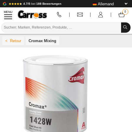
4.7/5
bei
188 Bewertungen
MENU
PROMOTIONEN
Cromax Mixing
FARBCODE
MARKEN
VORBEREITUNG / BASISLACK / FERTIGSTELLUNG
KAROSSERIE-VERBRAUCHSMATERIAL
KAROSSERIE-WERKZEUG
AUSSTATTUNG DER KAROSSERIEWERKSTATT
LABOREINRICHTUNG
TUTORIAL & TIPPS