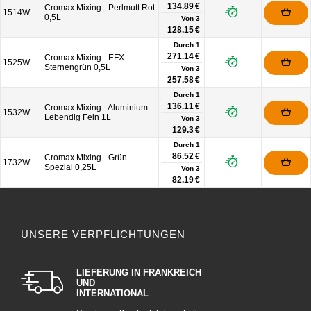
134.89 €
Cromax Mixing - Perlmutt Rot
1514W
0,5L
Von
3
128.15 €
Durch 1
271.14 €
Cromax Mixing - EFX
1525W
Sternengrün 0,5L
Von
3
257.58 €
Durch 1
136.11 €
Cromax Mixing - Aluminium
1532W
Lebendig Fein 1L
Von
3
129.3 €
Durch 1
86.52 €
Cromax Mixing - Grün
1732W
Spezial 0,25L
Von
3
82.19 €
UNSERE VERPFLICHTUNGEN
LIEFERUNG IN FRANKREICH
UND
INTERNATIONAL