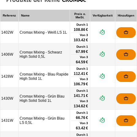
Preis o.
Referenz
Name
Verfügbarkeit
Hinzufügen
MwSt.
Durch 1
108.86 €
1402W
Cromax Mixing - Weiß LS 1L
Von
3
103.42 €
Durch 1
67.99 €
Cromax Mixing - Schwarz
1406W
High Solid 0,5L
Von
3
64.59 €
Durch 1
112.41 €
Cromax Mixing - Blau Rapide
1428W
High Solid 1L
Von
3
106.79 €
Durch 1
141.71 €
Cromax Mixing - Grün Blau
1430W
High Solid Solid 1L
Von
3
134.62 €
Durch 1
66.76 €
Cromax Mixing - Grün Blau
1431W
LS 0,5L
Von
3
63.42 €
Durch 1