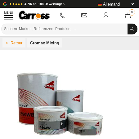
4.7/5
bei
188 Bewertungen
MENU
PROMOTIONEN
Cromax Mixing
FARBCODE
MARKEN
VORBEREITUNG / BASISLACK / FERTIGSTELLUNG
KAROSSERIE-VERBRAUCHSMATERIAL
KAROSSERIE-WERKZEUG
AUSSTATTUNG DER KAROSSERIEWERKSTATT
LABOREINRICHTUNG
TUTORIAL & TIPPS