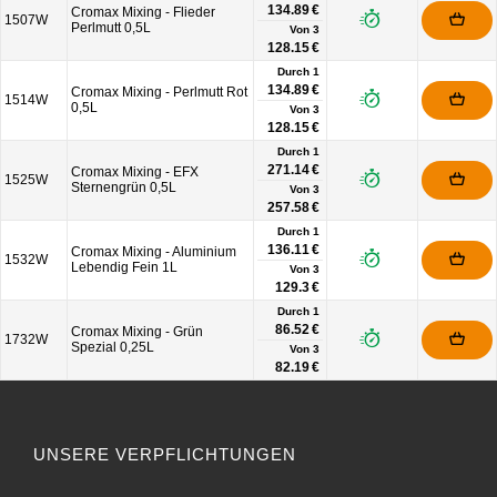
134.89 €
Cromax Mixing - Flieder
1507W
Perlmutt 0,5L
Von
3
128.15 €
Durch 1
134.89 €
Cromax Mixing - Perlmutt Rot
1514W
0,5L
Von
3
128.15 €
Durch 1
271.14 €
Cromax Mixing - EFX
1525W
Sternengrün 0,5L
Von
3
257.58 €
Durch 1
136.11 €
Cromax Mixing - Aluminium
1532W
Lebendig Fein 1L
Von
3
129.3 €
Durch 1
86.52 €
Cromax Mixing - Grün
1732W
Spezial 0,25L
Von
3
82.19 €
UNSERE VERPFLICHTUNGEN