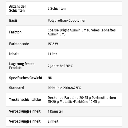
Anzahl der
2 Schichten
Schichten
Basis
Polyurethan-Copolymer
Coarse Bright Aluminium (Grobes lebhaftes
Farbton
Aluminium)
Farbtoncode
1535 W
Inhalt
1 Liter
Lagerung festes
2 Jahre bei 20°C
Produkt
Spezifisches Gewicht
ND
Standard
Richtlinie 2004/42/EG
Deckende Farbtöne 20-25 µ Perlmuttfarben
Trockenschichtdicke
15-20 µ Metallic-Farbtöne 10-15 µ
Verpackungseinheit
1 Kanister
Verpackungseinheit
Einheit