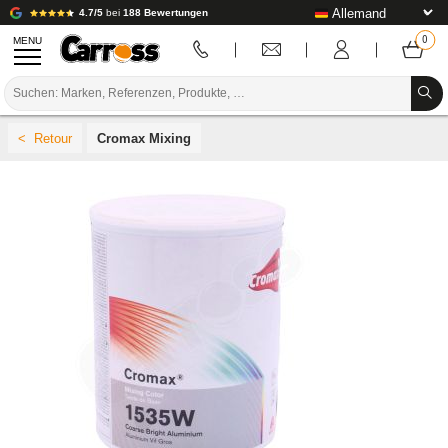
4.7/5
bei
188 Bewertungen
MENU
PROMOTIONEN
Cromax Mixing
FARBCODE
MARKEN
VORBEREITUNG / BASISLACK / FERTIGSTELLUNG
KAROSSERIE-VERBRAUCHSMATERIAL
KAROSSERIE-WERKZEUG
AUSSTATTUNG DER KAROSSERIEWERKSTATT
LABOREINRICHTUNG
TUTORIAL & TIPPS