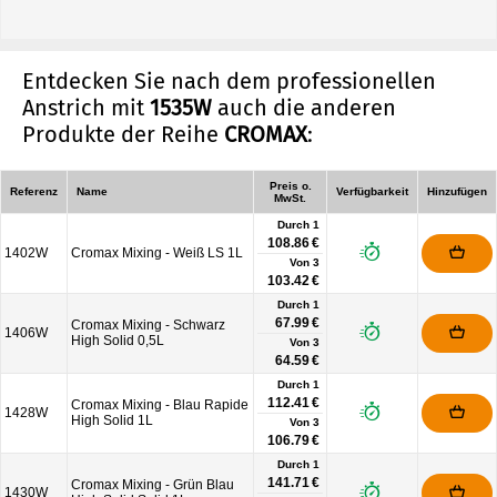
Entdecken Sie nach dem professionellen
Anstrich mit
1535W
auch die anderen
Produkte der Reihe
CROMAX
:
Preis o.
Referenz
Name
Verfügbarkeit
Hinzufügen
MwSt.
Durch 1
108.86 €
1402W
Cromax Mixing - Weiß LS 1L
Von
3
103.42 €
Durch 1
67.99 €
Cromax Mixing - Schwarz
1406W
High Solid 0,5L
Von
3
64.59 €
Durch 1
112.41 €
Cromax Mixing - Blau Rapide
1428W
High Solid 1L
Von
3
106.79 €
Durch 1
141.71 €
Cromax Mixing - Grün Blau
1430W