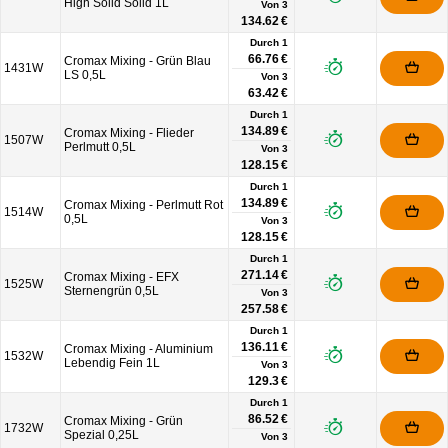
High Solid Solid 1L
Von
3
134.62 €
Durch 1
66.76 €
Cromax Mixing - Grün Blau
1431W
LS 0,5L
Von
3
63.42 €
Durch 1
134.89 €
Cromax Mixing - Flieder
1507W
Perlmutt 0,5L
Von
3
128.15 €
Durch 1
134.89 €
Cromax Mixing - Perlmutt Rot
1514W
0,5L
Von
3
128.15 €
Durch 1
271.14 €
Cromax Mixing - EFX
1525W
Sternengrün 0,5L
Von
3
257.58 €
Durch 1
136.11 €
Cromax Mixing - Aluminium
1532W
Lebendig Fein 1L
Von
3
129.3 €
Durch 1
86.52 €
Cromax Mixing - Grün
1732W
Spezial 0,25L
Von
3