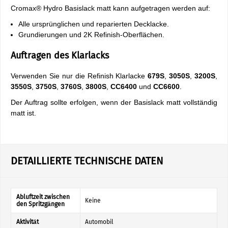
Cromax® Hydro Basislack matt kann aufgetragen werden auf:
Alle ursprünglichen und reparierten Decklacke.
Grundierungen und 2K Refinish-Oberflächen.
Auftragen des Klarlacks
Verwenden Sie nur die Refinish Klarlacke
679S
,
3050S
,
3200S
,
3550S
,
3750S
,
3760S
,
3800S
,
CC6400
und
CC6600
.
Der Auftrag sollte erfolgen, wenn der Basislack matt vollständig
matt ist.
DETAILLIERTE TECHNISCHE DATEN
Abluftzeit zwischen
Keine
den Spritzgängen
Aktivität
Automobil