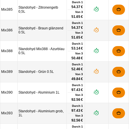
Durch 1
54.37 €
Standohyd - Zitronengelb
Mix385
0,5L
Von
3
51.65 €
Durch 1
54.37 €
Standohyd - Braun glänzend
Mix386
0.5L
Von
3
51.65 €
Durch 1
53.14 €
Standohyd Mix388 - Azurblau
Mix388
0.5L
Von
3
50.48 €
Durch 1
52.46 €
Mix389
Standohyd - Grün 0.5L
Von
3
49.84 €
Durch 1
97.43 €
Mix390
Standohyd - Aluminium 1L
Von
3
92.56 €
Durch 1
97.43 €
Standohyd - Aluminium grob,
Mix393
1L
Von
3
92.56 €
Durch 1