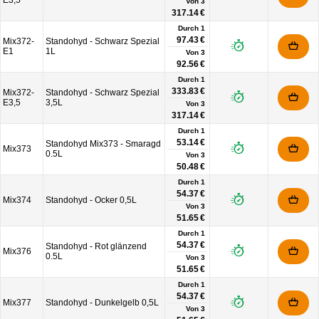
E3,5
Von
3
317.14 €
Durch 1
97.43 €
Mix372-
Standohyd - Schwarz Spezial
E1
1L
Von
3
92.56 €
Durch 1
333.83 €
Mix372-
Standohyd - Schwarz Spezial
E3,5
3,5L
Von
3
317.14 €
Durch 1
53.14 €
Standohyd Mix373 - Smaragd
Mix373
0.5L
Von
3
50.48 €
Durch 1
54.37 €
Mix374
Standohyd - Ocker 0,5L
Von
3
51.65 €
Durch 1
54.37 €
Standohyd - Rot glänzend
Mix376
0.5L
Von
3
51.65 €
Durch 1
54.37 €
Mix377
Standohyd - Dunkelgelb 0,5L
Von
3