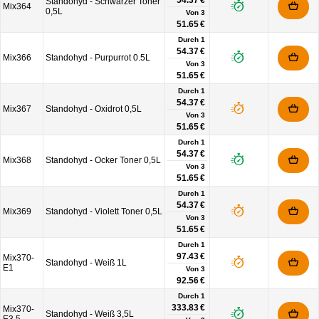
54.37 €
Standohyd - Schwarzer Toner
Mix364
0,5L
Von
3
51.65 €
Durch 1
54.37 €
Mix366
Standohyd - Purpurrot 0.5L
Von
3
51.65 €
Durch 1
54.37 €
Mix367
Standohyd - Oxidrot 0,5L
Von
3
51.65 €
Durch 1
54.37 €
Mix368
Standohyd - Ocker Toner 0,5L
Von
3
51.65 €
Durch 1
54.37 €
Mix369
Standohyd - Violett Toner 0,5L
Von
3
51.65 €
Durch 1
97.43 €
Mix370-
Standohyd - Weiß 1L
E1
Von
3
92.56 €
Durch 1
333.83 €
Mix370-
Standohyd - Weiß 3,5L