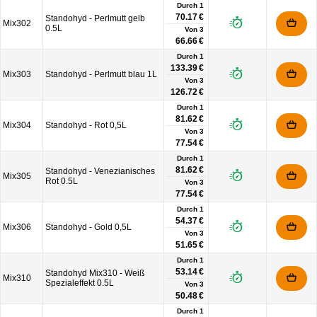
Durch 1
70.17 €
Standohyd - Perlmutt gelb
Mix302
0.5L
Von
3
66.66 €
Durch 1
133.39 €
Mix303
Standohyd - Perlmutt blau 1L
Von
3
126.72 €
Durch 1
81.62 €
Mix304
Standohyd - Rot 0,5L
Von
3
77.54 €
Durch 1
81.62 €
Standohyd - Venezianisches
Mix305
Rot 0.5L
Von
3
77.54 €
Durch 1
54.37 €
Mix306
Standohyd - Gold 0,5L
Von
3
51.65 €
Durch 1
53.14 €
Standohyd Mix310 - Weiß
Mix310
Spezialeffekt 0.5L
Von
3
50.48 €
Durch 1