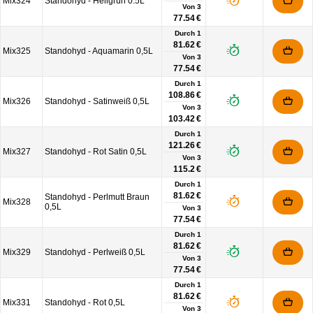
Mix324
Standohyd - Hellgrün 0.5L
Von
3
77.54 €
Durch 1
81.62 €
Mix325
Standohyd - Aquamarin 0,5L
Von
3
77.54 €
Durch 1
108.86 €
Mix326
Standohyd - Satinweiß 0,5L
Von
3
103.42 €
Durch 1
121.26 €
Mix327
Standohyd - Rot Satin 0,5L
Von
3
115.2 €
Durch 1
81.62 €
Standohyd - Perlmutt Braun
Mix328
0,5L
Von
3
77.54 €
Durch 1
81.62 €
Mix329
Standohyd - Perlweiß 0,5L
Von
3
77.54 €
Durch 1
81.62 €
Mix331
Standohyd - Rot 0,5L
Von
3