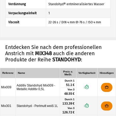
Verdünnung
Standohyd® entmineralisiertes Wasser
Verpackungseinheit
1
Viscosit
22-26 s / DIN 4 mm 61-76 s / ISO 4 mm
Entdecken Sie nach dem professionellen
Anstrich mit
MIX348
auch die anderen
Produkte der Reihe
STANDOHYD
:
Preis o.
Referenz
Name
Verfügbarkeit
Hinzufügen
MwSt.
Durch 1
51.1 €
Additiv Standohyd Mix009 -
Mix009
Metallic Additiv 0,5L
Von
3
48.55 €
Durch 1
133.39 €
Mix301
Standohyd - Perlmutt weiß 1L
Von
3
126.72 €