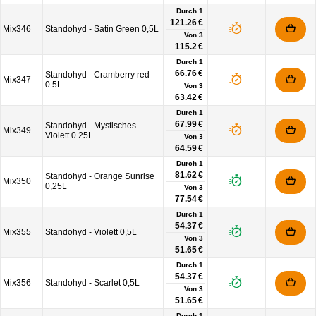
Durch 1
121.26 €
Mix346
Standohyd - Satin Green 0,5L
Von
3
115.2 €
Durch 1
66.76 €
Standohyd - Cramberry red
Mix347
0.5L
Von
3
63.42 €
Durch 1
67.99 €
Standohyd - Mystisches
Mix349
Violett 0.25L
Von
3
64.59 €
Durch 1
81.62 €
Standohyd - Orange Sunrise
Mix350
0,25L
Von
3
77.54 €
Durch 1
54.37 €
Mix355
Standohyd - Violett 0,5L
Von
3
51.65 €
Durch 1
54.37 €
Mix356
Standohyd - Scarlet 0,5L
Von
3
51.65 €
Durch 1