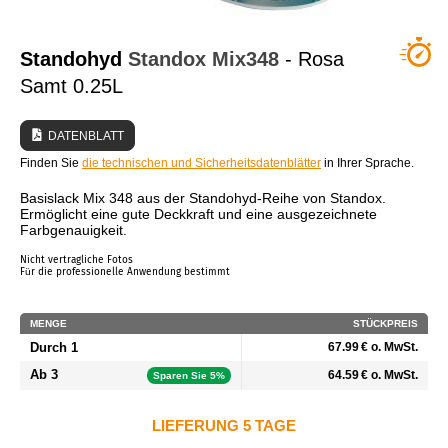
WER SIND WIR?
Standohyd
Standox
Mix348
- Rosa
Samt 0.25L
DATENBLATT
Finden Sie
die technischen und Sicherheitsdatenblätter
in Ihrer Sprache.
Basislack Mix 348 aus der Standohyd-Reihe von Standox.
Ermöglicht eine gute Deckkraft und eine ausgezeichnete
Farbgenauigkeit.
Nicht vertragliche Fotos
Für die professionelle Anwendung bestimmt
MENGE
STÜCKPREIS
Durch 1
67.99 € o. MwSt.
Ab 3
64.59 € o. MwSt.
Sparen Sie 5%
LIEFERUNG 5 TAGE