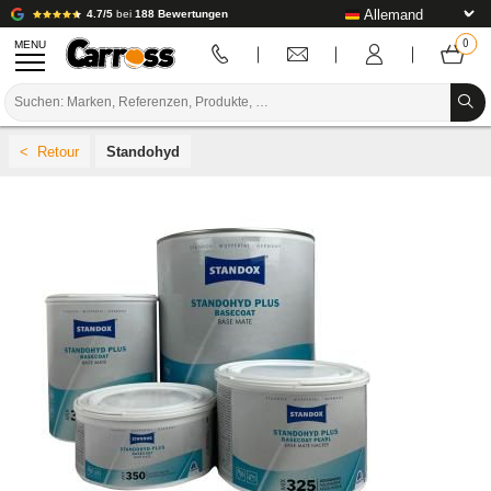
4.7/5
bei
188 Bewertungen
MENU
PROMOTIONEN
Standohyd
FARBCODE
MARKEN
VORBEREITUNG / BASISLACK / FERTIGSTELLUNG
KAROSSERIE-VERBRAUCHSMATERIAL
KAROSSERIE-WERKZEUG
AUSSTATTUNG DER KAROSSERIEWERKSTATT
LABOREINRICHTUNG
TUTORIAL & TIPPS