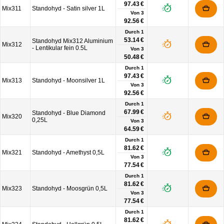
97.43 €
Mix311
Standohyd - Satin silver 1L
Von
3
92.56 €
Durch 1
53.14 €
Standohyd Mix312 Aluminium
Mix312
- Lentikular fein 0.5L
Von
3
50.48 €
Durch 1
97.43 €
Mix313
Standohyd - Moonsilver 1L
Von
3
92.56 €
Durch 1
67.99 €
Standohyd - Blue Diamond
Mix320
0,25L
Von
3
64.59 €
Durch 1
81.62 €
Mix321
Standohyd - Amethyst 0,5L
Von
3
77.54 €
Durch 1
81.62 €
Mix323
Standohyd - Moosgrün 0,5L
Von
3
77.54 €
Durch 1
81.62 €