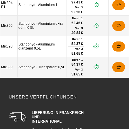
97.43 €
Mix394-
Standohyd - Aluminium 1L
E1
Von
3
92.56 €
Durch 1
52.46 €
Standohyd - Aluminium extra
Mix395
dünn 0.5L
Von
3
49.84 €
Durch 1
54.37 €
Standohyd - Aluminium
Mix398
glänzend 0.5L
Von
3
51.65 €
Durch 1
54.37 €
Mix399
Standohyd - Transparent 0,5L
Von
3
51.65 €
UNSERE VERPFLICHTUNGEN
LIEFERUNG IN FRANKREICH
UND
INTERNATIONAL