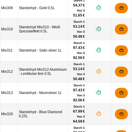
Durch 1
54.37 €
Mix306
Standohyd - Gold 0,5L
Von
3
51.65 €
Durch 1
53.14 €
Standohyd Mix310 - Weiß
Mix310
Spezialeffekt 0.5L
Von
3
50.48 €
Durch 1
97.43 €
Mix311
Standohyd - Satin silver 1L
Von
3
92.56 €
Durch 1
53.14 €
Standohyd Mix312 Aluminium
Mix312
- Lentikular fein 0.5L
Von
3
50.48 €
Durch 1
97.43 €
Mix313
Standohyd - Moonsilver 1L
Von
3
92.56 €
Durch 1
67.99 €
Standohyd - Blue Diamond
Mix320
0,25L
Von
3
64.59 €
Durch 1