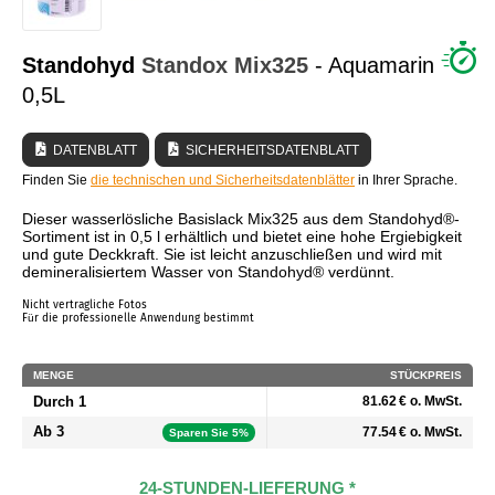
WER SIND WIR?
Standohyd
Standox
Mix325
- Aquamarin
0,5L
DATENBLATT
SICHERHEITSDATENBLATT
Finden Sie
die technischen und Sicherheitsdatenblätter
in Ihrer Sprache.
Dieser wasserlösliche Basislack Mix325 aus dem Standohyd®-
Sortiment ist in 0,5 l erhältlich und bietet eine hohe Ergiebigkeit
und gute Deckkraft. Sie ist leicht anzuschließen und wird mit
demineralisiertem Wasser von Standohyd® verdünnt.
Nicht vertragliche Fotos
Für die professionelle Anwendung bestimmt
MENGE
STÜCKPREIS
Durch 1
81.62 € o. MwSt.
Ab 3
77.54 € o. MwSt.
Sparen Sie 5%
24-STUNDEN-LIEFERUNG *