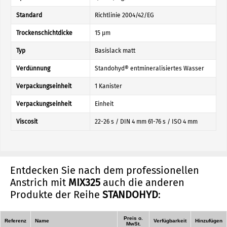
Standard
Richtlinie 2004/42/EG
Trockenschichtdicke
15 µm
Typ
Basislack matt
Verdünnung
Standohyd® entmineralisiertes Wasser
Verpackungseinheit
1 Kanister
Verpackungseinheit
Einheit
Viscosit
22-26 s / DIN 4 mm 61-76 s / ISO 4 mm
Entdecken Sie nach dem professionellen
Anstrich mit
MIX325
auch die anderen
Produkte der Reihe
STANDOHYD
:
Preis o.
Referenz
Name
Verfügbarkeit
Hinzufügen
MwSt.