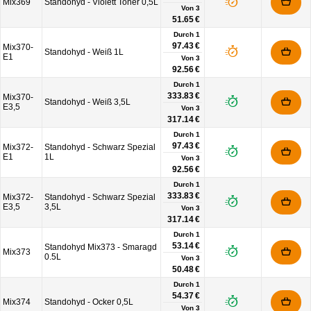
Mix369
Standohyd - Violett Toner 0,5L
Von
3
51.65 €
Durch 1
97.43 €
Mix370-
Standohyd - Weiß 1L
E1
Von
3
92.56 €
Durch 1
333.83 €
Mix370-
Standohyd - Weiß 3,5L
E3,5
Von
3
317.14 €
Durch 1
97.43 €
Mix372-
Standohyd - Schwarz Spezial
E1
1L
Von
3
92.56 €
Durch 1
333.83 €
Mix372-
Standohyd - Schwarz Spezial
E3,5
3,5L
Von
3
317.14 €
Durch 1
53.14 €
Standohyd Mix373 - Smaragd
Mix373
0.5L
Von
3
50.48 €
Durch 1
54.37 €
Mix374
Standohyd - Ocker 0,5L
Von
3