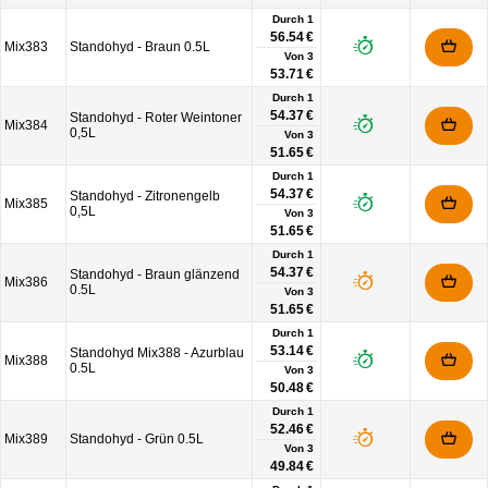
Durch 1
56.54 €
Mix383
Standohyd - Braun 0.5L
Von
3
53.71 €
Durch 1
54.37 €
Standohyd - Roter Weintoner
Mix384
0,5L
Von
3
51.65 €
Durch 1
54.37 €
Standohyd - Zitronengelb
Mix385
0,5L
Von
3
51.65 €
Durch 1
54.37 €
Standohyd - Braun glänzend
Mix386
0.5L
Von
3
51.65 €
Durch 1
53.14 €
Standohyd Mix388 - Azurblau
Mix388
0.5L
Von
3
50.48 €
Durch 1
52.46 €
Mix389
Standohyd - Grün 0.5L
Von
3
49.84 €