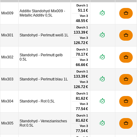
Durch 1
51.1 €
Additiv Standohyd Mix009 -
Mix009
Metallic Additiv 0,5L
Von
3
48.55 €
Durch 1
133.39 €
Mix301
Standohyd - Perlmutt weiß 1L
Von
3
126.72 €
Durch 1
70.17 €
Standohyd - Perlmutt gelb
Mix302
0.5L
Von
3
66.66 €
Durch 1
133.39 €
Mix303
Standohyd - Perlmutt blau 1L
Von
3
126.72 €
Durch 1
81.62 €
Mix304
Standohyd - Rot 0,5L
Von
3
77.54 €
Durch 1
81.62 €
Standohyd - Venezianisches
Mix305
Rot 0.5L
Von
3
77.54 €