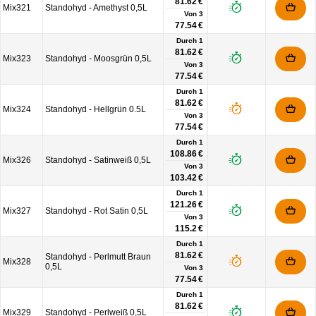
81.62 €
Mix321
Standohyd - Amethyst 0,5L
Von
3
77.54 €
Durch 1
81.62 €
Mix323
Standohyd - Moosgrün 0,5L
Von
3
77.54 €
Durch 1
81.62 €
Mix324
Standohyd - Hellgrün 0.5L
Von
3
77.54 €
Durch 1
108.86 €
Mix326
Standohyd - Satinweiß 0,5L
Von
3
103.42 €
Durch 1
121.26 €
Mix327
Standohyd - Rot Satin 0,5L
Von
3
115.2 €
Durch 1
81.62 €
Standohyd - Perlmutt Braun
Mix328
0,5L
Von
3
77.54 €
Durch 1
81.62 €
Mix329
Standohyd - Perlweiß 0,5L