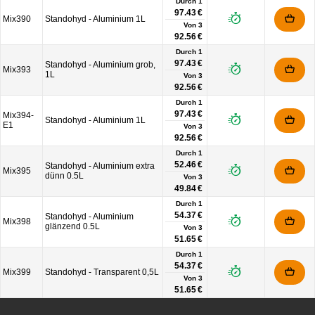
Durch 1
97.43 €
Mix390
Standohyd - Aluminium 1L
Von
3
92.56 €
Durch 1
97.43 €
Standohyd - Aluminium grob,
Mix393
1L
Von
3
92.56 €
Durch 1
97.43 €
Mix394-
Standohyd - Aluminium 1L
E1
Von
3
92.56 €
Durch 1
52.46 €
Standohyd - Aluminium extra
Mix395
dünn 0.5L
Von
3
49.84 €
Durch 1
54.37 €
Standohyd - Aluminium
Mix398
glänzend 0.5L
Von
3
51.65 €
Durch 1
54.37 €
Mix399
Standohyd - Transparent 0,5L
Von
3
51.65 €