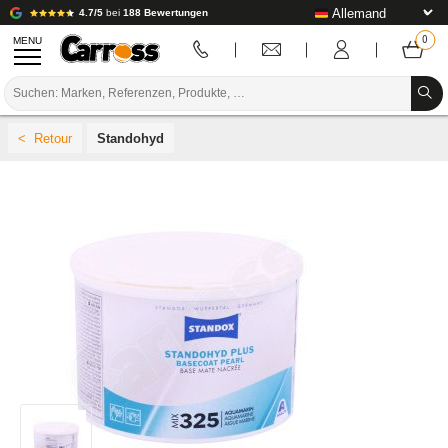
4.7/5
bei
188 Bewertungen
MENU
PROMOTIONEN
Standohyd
FARBCODE
MARKEN
VORBEREITUNG / BASISLACK / FERTIGSTELLUNG
KAROSSERIE-VERBRAUCHSMATERIAL
KAROSSERIE-WERKZEUG
AUSSTATTUNG DER KAROSSERIEWERKSTATT
LABOREINRICHTUNG
TUTORIAL & TIPPS