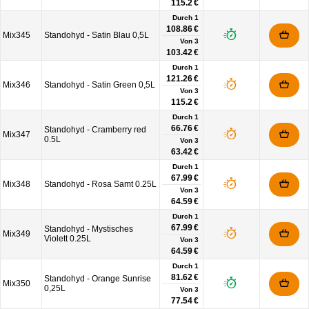
115.2 €
Durch 1
108.86 €
Mix345
Standohyd - Satin Blau 0,5L
Von
3
103.42 €
Durch 1
121.26 €
Mix346
Standohyd - Satin Green 0,5L
Von
3
115.2 €
Durch 1
66.76 €
Standohyd - Cramberry red
Mix347
0.5L
Von
3
63.42 €
Durch 1
67.99 €
Mix348
Standohyd - Rosa Samt 0.25L
Von
3
64.59 €
Durch 1
67.99 €
Standohyd - Mystisches
Mix349
Violett 0.25L
Von
3
64.59 €
Durch 1
81.62 €
Standohyd - Orange Sunrise
Mix350
0,25L
Von
3
77.54 €