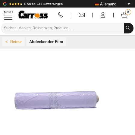
4.7/5
bei
188 Bewertungen
MENU
PROMOTIONEN
Abdeckender Film
FARBCODE
MARKEN
VORBEREITUNG / BASISLACK / FERTIGSTELLUNG
KAROSSERIE-VERBRAUCHSMATERIAL
KAROSSERIE-WERKZEUG
AUSSTATTUNG DER KAROSSERIEWERKSTATT
LABOREINRICHTUNG
TUTORIAL & TIPPS