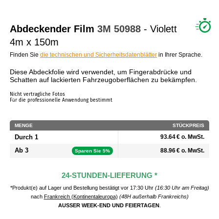
WER SIND WIR?
Abdeckender Film
3M
50988
- Violett
4m x 150m
Finden Sie
die technischen und Sicherheitsdatenblätter
in Ihrer Sprache.
Diese Abdeckfolie wird verwendet, um Fingerabdrücke und
Schatten auf lackierten Fahrzeugoberflächen zu bekämpfen.
Nicht vertragliche Fotos
Für die professionelle Anwendung bestimmt
MENGE
STÜCKPREIS
Durch 1
93.64 € o. MwSt.
Ab 3
88.96 € o. MwSt.
Sparen Sie 5%
24-STUNDEN-LIEFERUNG *
*Produkt(e) auf Lager und Bestellung bestätigt vor 17:30 Uhr
(16:30 Uhr am Freitag)
nach
Frankreich (Kontinentaleuropa)
(48H außerhalb Frankreichs)
AUSSER WEEK-END UND FEIERTAGEN
.