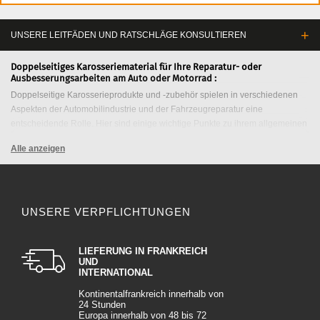
UNSERE LEITFÄDEN UND RATSCHLÄGE KONSULTIEREN
Doppelseitiges Karosseriematerial für Ihre Reparatur- oder
Ausbesserungsarbeiten am Auto oder Motorrad :
Doppelseitige Karosserieprodukte und -zubehör spielen in verschiedenen
Aspekten der Automobilindustrie und der Fahrzeugreparatur eine
entscheidende Rolle. Hier sind einige wichtige Punkte zu ihrem allgemeinen
Nutzen :
Alle anzeigen
Die Vorteile der Verwendung von doppelseitigen Karosserieprodukten :
1. Unauffällige Befestigung :
Doppelseitige Klebebänder werden häufig zur Befestigung von Elementen
UNSERE VERPFLICHTUNGEN
wie Zierleisten, Innenverkleidungen, Emblemen und anderen
Karosserieteilen verwendet. Sie bieten eine starke Befestigung und
vermeiden gleichzeitig die Verwendung von sichtbaren Befestigungen, die
LIEFERUNG IN FRANKREICH
die Ästhetik der Karosserie beeinträchtigen könnten.
UND
INTERNATIONAL
2. Zeitersparnis :
Kontinentalfrankreich innerhalb von
24 Stunden
Doppelseitige Produkte wie Klebebänder oder Polierscheiben können im
Europa innerhalb von 48 bis 72