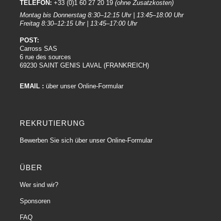
TELEFON:
+33 (0)1 60 27 20 19
(ohne Zusatzkosten)
Verkleidungen, Emblemen und anderen äußeren Komponenten der
Montag bis Donnerstag 8:30–12:15 Uhr | 13:45–18:00 Uhr
Karosserie verwendet.
Freitag 8:30–12:15 Uhr | 13:45–17:00 Uhr
Widerstandsfähigkeit
: Das witterungs-, UV- und temperaturbeständige
doppelseitige Karosserieklebeband wurde entwickelt, um auch unter
POST:
schwierigen Bedingungen eine zuverlässige Haftung aufrechtzuerhalten.
Carross SAS
6 rue des sources
2. High Solid High Solid Acrylic Double Face :
69230 SAINT GENIS LAVAL (FRANKREICH)
Eigenschaften
:
Doppelseitiges High Solid (High Solid) Acryl
wird aus einer
EMAIL :
über unser Online-Formular
Acrylbasis hergestellt, die ihm eine hervorragende Hitze-, UV- und
Lösungsmittelbeständigkeit verleiht. Es wird häufig in Anwendungen
eingesetzt, bei denen eine starke Haftung und Beständigkeit gegenüber
rauen Umgebungen erforderlich sind.
REKRUTIERUNG
Anwendung
: Es kann in verschiedenen Branchen eingesetzt werden, u. a. in
der Automobilindustrie, im Baugewerbe und in anderen Anwendungen, die
Bewerben Sie sich über unser Online-Formular
eine dauerhafte Haftung erfordern.
Vielseitigkeit
: Aufgrund seiner Vielseitigkeit und Widerstandsfähigkeit wird
ÜBER
das doppelseitige High Solid Acryl oft für anspruchsvolle Anwendungen
gewählt.
Wer sind wir?
3. Doppelseitige Logo-Bänder :
Sponsoren
Eigenschaften
:
Doppelseitige Bänder, die speziell für Autologos
FAQ
entwickelt
wurden, werden häufig aus witterungs- und UV-beständigen