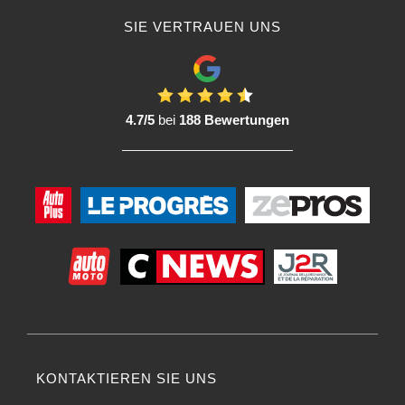
Aussehen eines Fahrzeugs zu erhalten.
SIE VERTRAUEN UNS
6. Vermeidet potenzielle Schäden :
Wenn es um die Befestigung von Elementen an der Karosserie geht, kann
die Verwendung von doppelseitigem Klebeband potenzielle Schäden
vermeiden, die mit invasiveren Befestigungsmethoden wie dem Bohren
verbunden sind. Dies ist besonders wichtig, um die Integrität der Karosserie
4.7/5
bei
188 Bewertungen
zu erhalten und Korrosion zu vermeiden.
Zusammenfassend lässt sich sagen, dass die Bedeutung doppelseitiger
Produkte im Karosseriebau in ihrer Fähigkeit liegt, starke, unauffällige und
vielseitige Befestigungslösungen zu bieten und gleichzeitig die
Arbeitsabläufe zu vereinfachen. Sie tragen dazu bei, Zeit zu sparen, die
Ästhetik zu verbessern und das Risiko potenzieller Schäden zu minimieren.
Unsere professionellen Produkte für Ihre
Karosseriereparaturarbeiten :
1. Double Face Karosserie :
Eigenschaften
:
Doppelseitiges Karosserieklebeband
ist speziell für den
Einsatz in Kraftfahrzeugen konzipiert. Es besteht in der Regel aus einem
witterungs- und temperaturbeständigen Klebstoffträger. Die Klebeschicht ist
oft stark genug, um eine dauerhafte Befestigung auf der Karosserie zu
KONTAKTIEREN SIE UNS
gewährleisten, ohne den Basislack zu beeinträchtigen.
Anwendung
: Wird häufig zur Befestigung von Zierelementen wie Zierleisten,