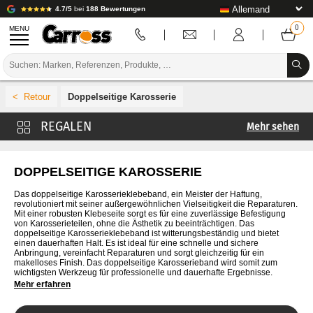
4.7/5
bei
188 Bewertungen
MENU
PROMOTIONEN
Doppelseitige Karosserie
FARBCODE
Mehr sehen
MARKEN
Dekontamination von Karosserien
VORBEREITUNG / BASISLACK / FERTIGSTELLUNG
Autoglanz und Politur
DOPPELSEITIGE KAROSSERIE
Polier- und Glanzscheiben
KAROSSERIE-VERBRAUCHSMATERIAL
Das doppelseitige Karosserieklebeband, ein Meister der Haftung,
revolutioniert mit seiner außergewöhnlichen Vielseitigkeit die Reparaturen.
Retusche
Mit einer robusten Klebeseite sorgt es für eine zuverlässige Befestigung
KAROSSERIE-WERKZEUG
von Karosserieteilen, ohne die Ästhetik zu beeinträchtigen. Das
Poliertuch und Fensterleder
doppelseitige Karosserieklebeband ist witterungsbeständig und bietet
einen dauerhaften Halt. Es ist ideal für eine schnelle und sichere
AUSSTATTUNG DER KAROSSERIEWERKSTATT
Autoreinigung
Anbringung, vereinfacht Reparaturen und sorgt gleichzeitig für ein
makelloses Finish. Das doppelseitige Karosserieband wird somit zum
Karosseriewachs / wax
wichtigsten Werkzeug für professionelle und dauerhafte Ergebnisse.
LABOREINRICHTUNG
Mehr erfahren
TUTORIAL & TIPPS