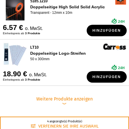
5185.1210
Doppelseitige High Solid Solid Acrylic
Transparent - 12mm x 10m
24H
6.57 €
o. MwSt.
HINZUFÜGEN
Einheitspreis ab
3 Produkte
LT10
Doppelseitige Logo-Streifen
50 x 300mm
24H
18.90 €
o. MwSt.
HINZUFÜGEN
Einheitspreis ab
3 Produkte
Weitere Produkte anzeigen
︾
4 angezeigte(s) Produkt(e)
VERFEINERN SIE IHRE AUSWAHL