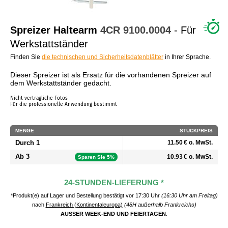
WER SIND WIR?
Spreizer Haltearm
4CR
9100.0004
- Für
Werkstattständer
Finden Sie
die technischen und Sicherheitsdatenblätter
in Ihrer Sprache.
Dieser Spreizer ist als Ersatz für die vorhandenen Spreizer auf
dem Werkstattständer gedacht.
Nicht vertragliche Fotos
Für die professionelle Anwendung bestimmt
MENGE
STÜCKPREIS
Durch 1
11.50 € o. MwSt.
Ab 3
10.93 € o. MwSt.
Sparen Sie 5%
24-STUNDEN-LIEFERUNG *
*Produkt(e) auf Lager und Bestellung bestätigt vor 17:30 Uhr
(16:30 Uhr am Freitag)
nach
Frankreich (Kontinentaleuropa)
(48H außerhalb Frankreichs)
AUSSER WEEK-END UND FEIERTAGEN
.