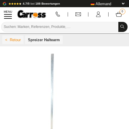
4.7/5
bei
188 Bewertungen
MENU
PROMOTIONEN
Spreizer Haltearm
FARBCODE
MARKEN
VORBEREITUNG / BASISLACK / FERTIGSTELLUNG
KAROSSERIE-VERBRAUCHSMATERIAL
KAROSSERIE-WERKZEUG
AUSSTATTUNG DER KAROSSERIEWERKSTATT
LABOREINRICHTUNG
TUTORIAL & TIPPS