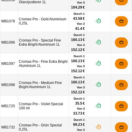
WB1050
Glanzjustierer 1L
Von
3
104.29 €
Durch 1
43.58 €
Cromax Pro - Gold Aluminium
WB1078
0,25L
Von
3
41.4 €
Durch 1
160.13 €
Cromax Pro - Special Fine
WB1096
Extra Bright Aluminium 1L
Von
3
152.12 €
Durch 1
160.13 €
Cromax Pro - Fine Extra Bright
WB1097
Aluminium 1L
Von
3
152.12 €
Durch 1
160.13 €
Cromax Pro - Medium Fine
WB1098
Bright Aluminium 1L
Von
3
152.12 €
Durch 1
35.5 €
Cromax Pro - Violet Special
WB1725
100 ml
Von
3
33.73 €
Durch 1
99.23 €
Cromax Pro - Grün Spezial
WB1732
0,25L
Von
3