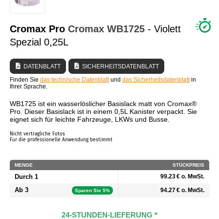
WER SIND WIR?
Cromax Pro
Cromax
WB1725
- Violett
Spezial 0,25L
DATENBLATT
SICHERHEITSDATENBLATT
Finden Sie
das technische Datenblatt
und
das Sicherheitsdatenblatt
in
Ihrer Sprache.
WB1725 ist ein wasserlöslicher Basislack matt von Cromax®
Pro. Dieser Basislack ist in einem 0,5L Kanister verpackt. Sie
eignet sich für leichte Fahrzeuge, LKWs und Busse.
Nicht vertragliche Fotos
Für die professionelle Anwendung bestimmt
MENGE
STÜCKPREIS
Durch 1
99.23 € o. MwSt.
Ab 3
94.27 € o. MwSt.
Sparen Sie 5%
24-STUNDEN-LIEFERUNG *