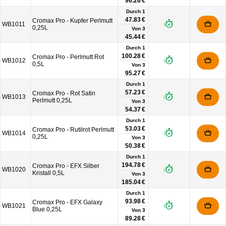
96.26 €
Durch 1
47.83 €
Cromax Pro - Kupfer Perlmutt
WB1011
0,25L
Von
3
45.44 €
Durch 1
100.28 €
Cromax Pro - Perlmutt Rot
WB1012
0,5L
Von
3
95.27 €
Durch 1
57.23 €
Cromax Pro - Rot Satin
WB1013
Perlmutt 0,25L
Von
3
54.37 €
Durch 1
53.03 €
Cromax Pro - Rutilrot Perlmutt
WB1014
0,25L
Von
3
50.38 €
Durch 1
194.78 €
Cromax Pro - EFX Silber
WB1020
Kristall 0,5L
Von
3
185.04 €
Durch 1
93.98 €
Cromax Pro - EFX Galaxy
WB1021
Blue 0,25L
Von
3
89.28 €