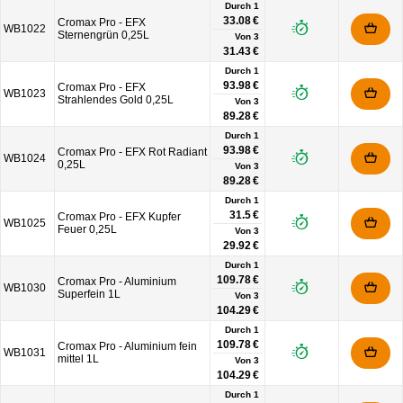
Durch 1
33.08 €
Cromax Pro - EFX
WB1022
Sternengrün 0,25L
Von
3
31.43 €
Durch 1
93.98 €
Cromax Pro - EFX
WB1023
Strahlendes Gold 0,25L
Von
3
89.28 €
Durch 1
93.98 €
Cromax Pro - EFX Rot Radiant
WB1024
0,25L
Von
3
89.28 €
Durch 1
31.5 €
Cromax Pro - EFX Kupfer
WB1025
Feuer 0,25L
Von
3
29.92 €
Durch 1
109.78 €
Cromax Pro - Aluminium
WB1030
Superfein 1L
Von
3
104.29 €
Durch 1
109.78 €
Cromax Pro - Aluminium fein
WB1031
mittel 1L
Von
3
104.29 €
Durch 1