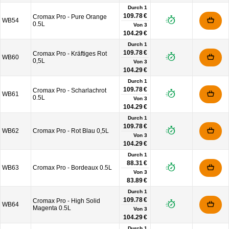
Durch 1
109.78 €
Cromax Pro - Pure Orange
WB54
0.5L
Von
3
104.29 €
Durch 1
109.78 €
Cromax Pro - Kräftiges Rot
WB60
0,5L
Von
3
104.29 €
Durch 1
109.78 €
Cromax Pro - Scharlachrot
WB61
0.5L
Von
3
104.29 €
Durch 1
109.78 €
WB62
Cromax Pro - Rot Blau 0,5L
Von
3
104.29 €
Durch 1
88.31 €
WB63
Cromax Pro - Bordeaux 0.5L
Von
3
83.89 €
Durch 1
109.78 €
Cromax Pro - High Solid
WB64
Magenta 0.5L
Von
3
104.29 €
Durch 1