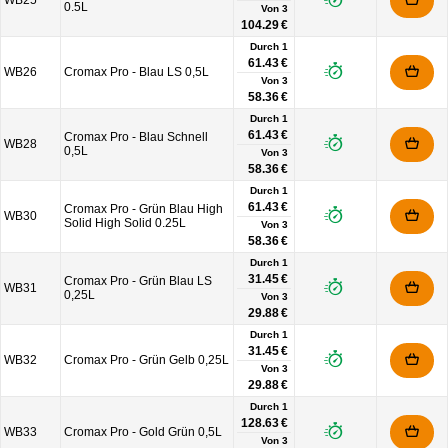
WB25
0.5L
Von
3
104.29 €
Durch 1
61.43 €
WB26
Cromax Pro - Blau LS 0,5L
Von
3
58.36 €
Durch 1
61.43 €
Cromax Pro - Blau Schnell
WB28
0,5L
Von
3
58.36 €
Durch 1
61.43 €
Cromax Pro - Grün Blau High
WB30
Solid High Solid 0.25L
Von
3
58.36 €
Durch 1
31.45 €
Cromax Pro - Grün Blau LS
WB31
0,25L
Von
3
29.88 €
Durch 1
31.45 €
WB32
Cromax Pro - Grün Gelb 0,25L
Von
3
29.88 €
Durch 1
128.63 €
WB33
Cromax Pro - Gold Grün 0,5L
Von
3