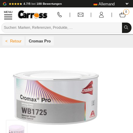
4.7/5
bei
188 Bewertungen
MENU
PROMOTIONEN
Cromax Pro
FARBCODE
MARKEN
VORBEREITUNG / BASISLACK / FERTIGSTELLUNG
KAROSSERIE-VERBRAUCHSMATERIAL
KAROSSERIE-WERKZEUG
AUSSTATTUNG DER KAROSSERIEWERKSTATT
LABOREINRICHTUNG
TUTORIAL & TIPPS