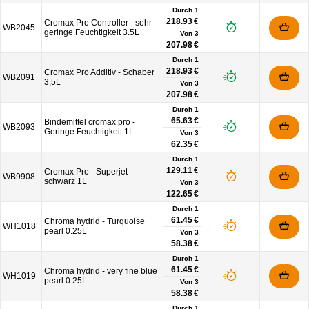
Durch 1
218.93 €
Cromax Pro Controller - sehr
WB2045
geringe Feuchtigkeit 3.5L
Von
3
207.98 €
Durch 1
218.93 €
Cromax Pro Additiv - Schaber
WB2091
3,5L
Von
3
207.98 €
Durch 1
65.63 €
Bindemittel cromax pro -
WB2093
Geringe Feuchtigkeit 1L
Von
3
62.35 €
Durch 1
129.11 €
Cromax Pro - Superjet
WB9908
schwarz 1L
Von
3
122.65 €
Durch 1
61.45 €
Chroma hydrid - Turquoise
WH1018
pearl 0.25L
Von
3
58.38 €
Durch 1
61.45 €
Chroma hydrid - very fine blue
WH1019
pearl 0.25L
Von
3
58.38 €
Durch 1