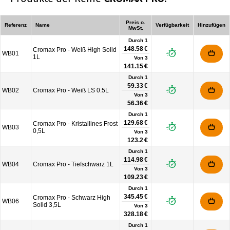
Preis o.
Referenz
Name
Verfügbarkeit
Hinzufügen
MwSt.
Durch 1
148.58 €
Cromax Pro - Weiß High Solid
WB01
1L
Von
3
141.15 €
Durch 1
59.33 €
WB02
Cromax Pro - Weiß LS 0.5L
Von
3
56.36 €
Durch 1
129.68 €
Cromax Pro - Kristallines Frost
WB03
0,5L
Von
3
123.2 €
Durch 1
114.98 €
WB04
Cromax Pro - Tiefschwarz 1L
Von
3
109.23 €
Durch 1
345.45 €
Cromax Pro - Schwarz High
WB06
Solid 3,5L
Von
3
328.18 €
Durch 1