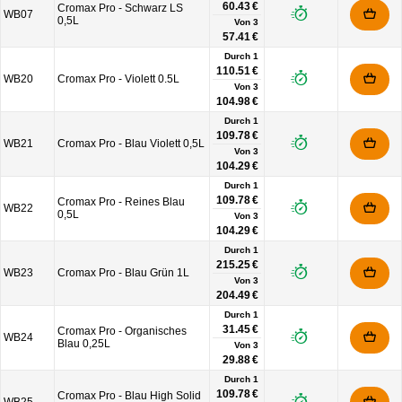
60.43 €
Cromax Pro - Schwarz LS
WB07
0,5L
Von
3
57.41 €
Durch 1
110.51 €
WB20
Cromax Pro - Violett 0.5L
Von
3
104.98 €
Durch 1
109.78 €
WB21
Cromax Pro - Blau Violett 0,5L
Von
3
104.29 €
Durch 1
109.78 €
Cromax Pro - Reines Blau
WB22
0,5L
Von
3
104.29 €
Durch 1
215.25 €
WB23
Cromax Pro - Blau Grün 1L
Von
3
204.49 €
Durch 1
31.45 €
Cromax Pro - Organisches
WB24
Blau 0,25L
Von
3
29.88 €
Durch 1
109.78 €
Cromax Pro - Blau High Solid