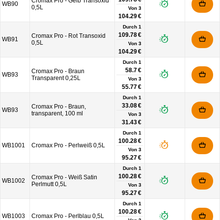
Cromax Pro - Gelb Transoxid
WB90
0,5L
Von
3
104.29 €
Durch 1
109.78 €
Cromax Pro - Rot Transoxid
WB91
0,5L
Von
3
104.29 €
Durch 1
58.7 €
Cromax Pro - Braun
WB93
Transparent 0,25L
Von
3
55.77 €
Durch 1
33.08 €
Cromax Pro - Braun,
WB93
transparent, 100 ml
Von
3
31.43 €
Durch 1
100.28 €
WB1001
Cromax Pro - Perlweiß 0,5L
Von
3
95.27 €
Durch 1
100.28 €
Cromax Pro - Weiß Satin
WB1002
Perlmutt 0,5L
Von
3
95.27 €
Durch 1
100.28 €
WB1003
Cromax Pro - Perlblau 0,5L