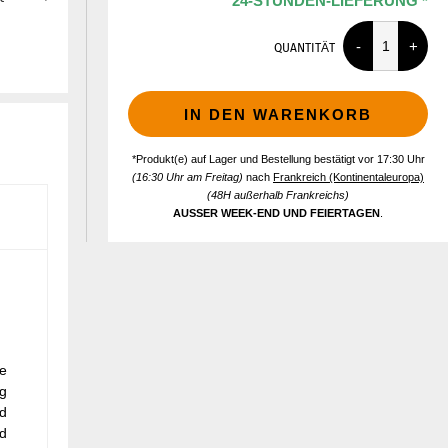
24-STUNDEN-LIEFERUNG *
QUANTITÄT
IN DEN WARENKORB
*Produkt(e) auf Lager und Bestellung bestätigt vor 17:30 Uhr
(16:30 Uhr am Freitag)
nach
Frankreich (Kontinentaleuropa)
(48H außerhalb Frankreichs)
AUSSER WEEK-END UND FEIERTAGEN
.
se
ng
nd
nd