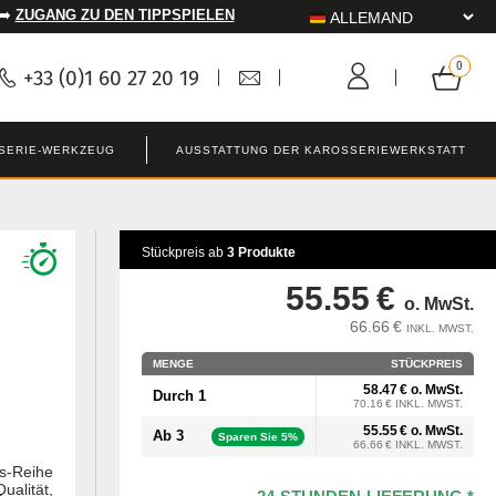
 ➡️
ZUGANG ZU DEN TIPPSPIELEN
+33 (0)1 60 27 20 19
SERIE-WERKZEUG
AUSSTATTUNG DER KAROSSERIEWERKSTATT
Stückpreis ab
3 Produkte
55.55 €
o. MwSt.
66.66 €
INKL. MWST.
MENGE
STÜCKPREIS
58.47 € o. MwSt.
Durch 1
70.16 € INKL. MWST.
55.55 € o. MwSt.
Ab 3
Sparen Sie 5%
66.66 € INKL. MWST.
s-Reihe
alität,