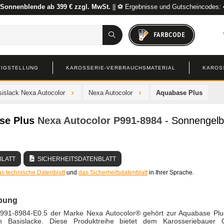
 Sonnenblende ab 399 € zzgl. MwSt.
|| ⚽ Ergebnisse und Gutscheincodes:
FARBCODE
TIGSTELLUNG
KAROSSERIE-VERBRAUCHSMATERIAL
KAROS
islack Nexa Autocolor
Nexa Autocolor
Aquabase Plus
se Plus
Nexa Autocolor
P991-8984
- Sonnengelb
BLATT
SICHERHEITSDATENBLATT
as technische Datenblatt
und
das Sicherheitsdatenblatt
in Ihrer Sprache.
bung
991-8984-E0.5 der Marke Nexa Autocolor® gehört zur Aquabase Plu
 Basislacke. Diese Produktreihe bietet dem Karosseriebauer Qu