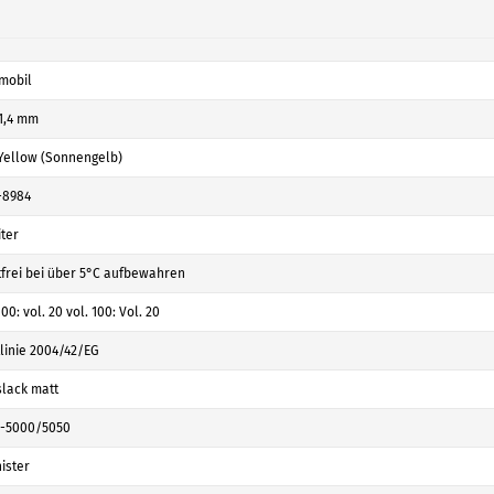
mobil
 1,4 mm
Yellow (Sonnengelb)
-8984
iter
tfrei bei über 5°C aufbewahren
100: vol. 20 vol. 100: Vol. 20
tlinie 2004/42/EG
slack matt
-5000/5050
ister