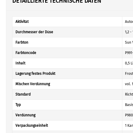
DETAILLIERTE TECHNISCHE DATEN
Aktivität
Auto
Durchmesser der Düse
1,2 -
Farbton
Sun 
Farbtoncode
P991
Inhalt
0,5 L
Lagerung festes Produkt
Fros
Mischen Verdünnung
vol. 
Standard
Rich
Typ
Basi
Verdünnung
P980
Verpackungseinheit
1 Kan