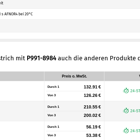
it
1 s AFNOR4 bei 20°C
trich mit
P991-8984
auch die anderen Produkte 
Preis o. MwSt.
132.91 €
Durch 1
24-S
126.26 €
Von
3
210.55 €
Durch 1
24-S
200.02 €
Von
3
56.19 €
Durch 1
24-S
53.38 €
Von
3