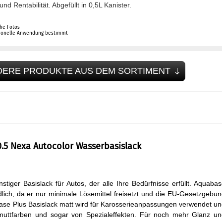
und Rentabilität. Abgefüllt in 0,5L Kanister.
che Fotos
sionelle Anwendung bestimmt
DERE PRODUKTE AUS DEM SORTIMENT
.5 Nexa Autocolor Wasserbasislack
nstiger Basislack für Autos, der alle Ihre Bedürfnisse erfüllt. Aquaba
dlich, da er nur minimale Lösemittel freisetzt und die EU-Gesetzgebu
base Plus Basislack matt wird für Karosserieanpassungen verwendet u
lmuttfarben und sogar von Spezialeffekten. Für noch mehr Glanz u