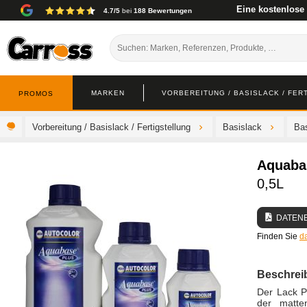
Eine kostenlose
4.7/5
bei
188 Bewertungen
MARKEN
VORBEREITUNG / BASISLACK / FER
PROMOS
Vorbereitung / Basislack / Fertigstellung
Basislack
Bas
Aquaba
0,5L
DATEN
Finden Sie
d
Beschrei
Der Lack P
der matten