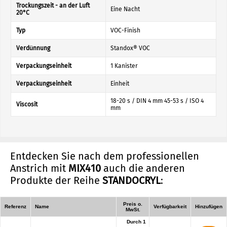
Trockungszeit - an der Luft
Eine Nacht
20°C
Typ
VOC-Finish
Verdünnung
Standox® VOC
Verpackungseinheit
1 Kanister
Verpackungseinheit
Einheit
18-20 s / DIN 4 mm 45-53 s / ISO 4
Viscosit
mm
Entdecken Sie nach dem professionellen
Anstrich mit
MIX410
auch die anderen
Produkte der Reihe
STANDOCRYL
:
Preis o.
Referenz
Name
Verfügbarkeit
Hinzufügen
MwSt.
Durch 1