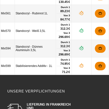
130.45 €
Durch 1
89.23 €
Mix561
Standocryl - Rubinrot 1L
Von
3
84.77 €
Durch 1
312.3 €
Mix570
Standocryl - Weiß 3,5L
Von
3
296.69 €
Durch 1
312.3 €
Standocryl - Dünnes
Mix594
Aluminium 3,5L
Von
3
296.69 €
Durch 1
74.95 €
Mix599
Stabilisierendes Additiv - 1L
Von
3
71.2 €
UNSERE VERPFLICHTUNGEN
LIEFERUNG IN FRANKREICH
UND