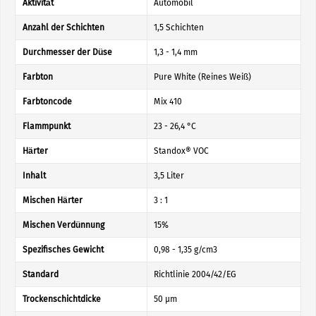
Aktivität
Automobil
Anzahl der Schichten
1,5 Schichten
Durchmesser der Düse
1,3 - 1,4 mm
Farbton
Pure White (Reines Weiß)
Farbtoncode
Mix 410
Flammpunkt
23 - 26,4 °C
Härter
Standox® VOC
Inhalt
3,5 Liter
Mischen Härter
3 : 1
Mischen Verdünnung
15%
Spezifisches Gewicht
0,98 - 1,35 g/cm3
Standard
Richtlinie 2004/42/EG
Trockenschichtdicke
50 µm