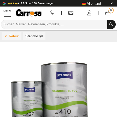
4.7/5
bei
188 Bewertungen
MENU
PROMOTIONEN
Standocryl
FARBCODE
MARKEN
VORBEREITUNG / BASISLACK / FERTIGSTELLUNG
KAROSSERIE-VERBRAUCHSMATERIAL
KAROSSERIE-WERKZEUG
AUSSTATTUNG DER KAROSSERIEWERKSTATT
LABOREINRICHTUNG
TUTORIAL & TIPPS