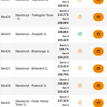
Von
3
105.51 €
Durch 1
113.77 €
Standocryl - Türkisgrün Toner
Mix420
- 1L
Von
3
108.08 €
Durch 1
108.86 €
Mix423
Standocryl - Zinkgelb 1L
Von
3
103.42 €
Durch 1
109.7 €
Mix425
Standocryl - Blutorange 1L
Von
3
104.22 €
Durch 1
112.41 €
Mix427
Standocryl - Brillantrot 1L
Von
3
106.79 €
Durch 1
108.86 €
Mix428
Standocryl - Rubinrot 1L
Von
3
103.42 €
Durch 1
137.32 €
Standocryl - Oxide Yellow
Mix431
Toner 1L
Von
3