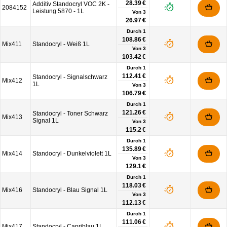
28.39 €
Additiv Standocryl VOC 2K -
2084152
Leistung 5870 - 1L
Von
3
26.97 €
Durch 1
108.86 €
Mix411
Standocryl - Weiß 1L
Von
3
103.42 €
Durch 1
112.41 €
Standocryl - Signalschwarz
Mix412
1L
Von
3
106.79 €
Durch 1
121.26 €
Standocryl - Toner Schwarz
Mix413
Signal 1L
Von
3
115.2 €
Durch 1
135.89 €
Mix414
Standocryl - Dunkelviolett 1L
Von
3
129.1 €
Durch 1
118.03 €
Mix416
Standocryl - Blau Signal 1L
Von
3
112.13 €
Durch 1
111.06 €
Mix417
Standocryl - Capriblau 1L