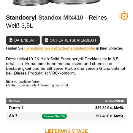
WER SIND WIR?
Standocryl
Standox
Mix410
- Reines
Weiß 3,5L
DATENBLATT
SICHERHEITSDATENBLATT
Finden Sie
die technischen und Sicherheitsdatenblätter
in Ihrer Sprache.
Dieser Mix410 2K High Solid Standocryl® Decklack ist in 3,5L
erhältlich. Er hat eine hohe mechanische und chemische
Beständigkeit und behält seine Farbe und seinen Glanz optimal
bei. Dieses Produkt ist VOC-konform.
Nicht vertragliche Fotos
Für die professionelle Anwendung bestimmt
MENGE
STÜCKPREIS
Durch 1
386.82 € o. MwSt.
Ab 3
367.48 € o. MwSt.
Sparen Sie 5%
LIEFERUNG 5 TAGE