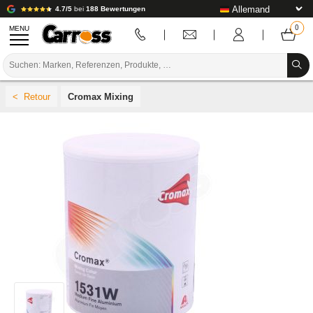
4.7/5
bei
188 Bewertungen
MENU
PROMOTIONEN
Cromax Mixing
FARBCODE
MARKEN
VORBEREITUNG / BASISLACK / FERTIGSTELLUNG
KAROSSERIE-VERBRAUCHSMATERIAL
KAROSSERIE-WERKZEUG
AUSSTATTUNG DER KAROSSERIEWERKSTATT
LABOREINRICHTUNG
TUTORIAL & TIPPS