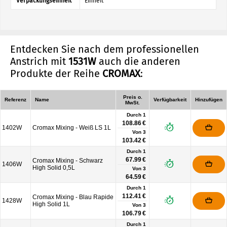
Verpackungseinheit
Einheit
Entdecken Sie nach dem professionellen
Anstrich mit
1531W
auch die anderen
Produkte der Reihe
CROMAX
:
Preis o.
Referenz
Name
Verfügbarkeit
Hinzufügen
MwSt.
Durch 1
108.86 €
1402W
Cromax Mixing - Weiß LS 1L
Von
3
103.42 €
Durch 1
67.99 €
Cromax Mixing - Schwarz
1406W
High Solid 0,5L
Von
3
64.59 €
Durch 1
112.41 €
Cromax Mixing - Blau Rapide
1428W
High Solid 1L
Von
3
106.79 €
Durch 1