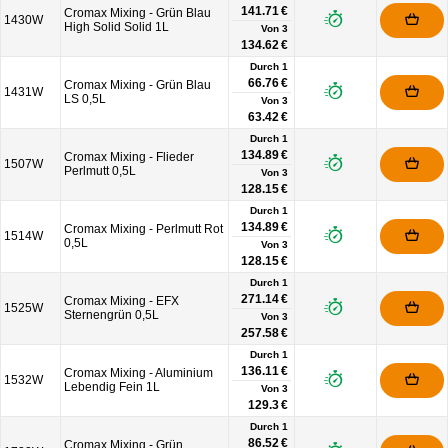
141.71 €
Cromax Mixing - Grün Blau
1430W
High Solid Solid 1L
Von
3
134.62 €
Durch 1
66.76 €
Cromax Mixing - Grün Blau
1431W
LS 0,5L
Von
3
63.42 €
Durch 1
134.89 €
Cromax Mixing - Flieder
1507W
Perlmutt 0,5L
Von
3
128.15 €
Durch 1
134.89 €
Cromax Mixing - Perlmutt Rot
1514W
0,5L
Von
3
128.15 €
Durch 1
271.14 €
Cromax Mixing - EFX
1525W
Sternengrün 0,5L
Von
3
257.58 €
Durch 1
136.11 €
Cromax Mixing - Aluminium
1532W
Lebendig Fein 1L
Von
3
129.3 €
Durch 1
86.52 €
Cromax Mixing - Grün