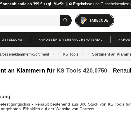
 Sonnenblende ab 399 € zzgl. MwSt.
|| ⚽ Ergebnisse und Gutscheincodes:
FARBCODE
TIGSTELLUNG
KAROSSERIE-VERBRAUCHSMATERIAL
KAROS
arosserieklammern-Sortiment
KS Tools
Sortiment an Klamme
nt an Klammern für
KS Tools
420.0750
- Renaul
bung
Befestigungsclips - Renault bestehend aus 300 Stück von KS Tools fü
 angeboten. Erhältlich auf der Website von Carross.