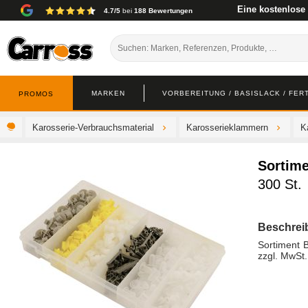
Eine kostenlose
4.7/5
bei
188 Bewertungen
MARKEN
VORBEREITUNG / BASISLACK / FER
PROMOS
Karosserie-Verbrauchsmaterial
Karosserieklammern
K
Sortime
300 St.
Beschrei
Sortiment 
zzgl. MwSt.