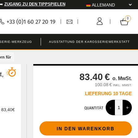
 ➡️
ZUGANG ZU DEN TIPPSPIELEN
+33 (0)1 60 27 20 19
SERIE-WERKZEUG
AUSSTATTUNG DER KAROSSERIEWERKSTATT
rn für
t,
83.40 €
o. MwSt.
100.08 €
INKL. MWST.
LIEFERUNG 10 TAGE
QUANTITÄT
r 83,40€
IN DEN WARENKORB