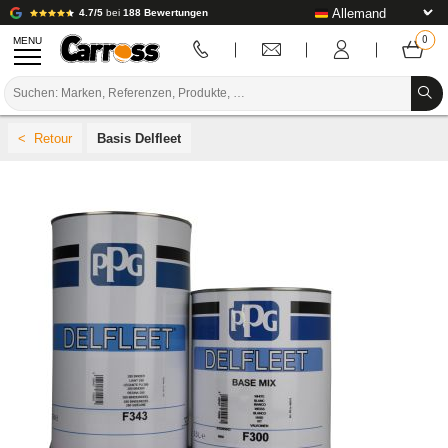
4.7/5
bei
188 Bewertungen
MENU
PROMOTIONEN
Basis Delfleet
FARBCODE
MARKEN
VORBEREITUNG / BASISLACK / FERTIGSTELLUNG
KAROSSERIE-VERBRAUCHSMATERIAL
KAROSSERIE-WERKZEUG
AUSSTATTUNG DER KAROSSERIEWERKSTATT
LABOREINRICHTUNG
TUTORIAL & TIPPS