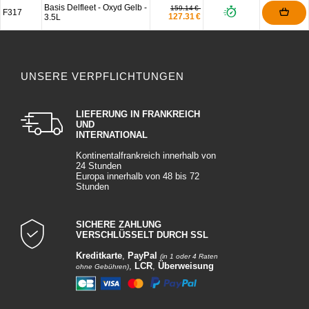
Basis Delfleet - Oxyd Gelb -
159.14 €
F317
127.31 €
3.5L
UNSERE VERPFLICHTUNGEN
LIEFERUNG IN FRANKREICH
UND
INTERNATIONAL
Kontinentalfrankreich innerhalb von
24 Stunden
Europa innerhalb von 48 bis 72
Stunden
SICHERE ZAHLUNG
VERSCHLÜSSELT DURCH SSL
Kreditkarte
,
PayPal
(in 1 oder 4 Raten
,
LCR
,
Überweisung
ohne Gebühren)