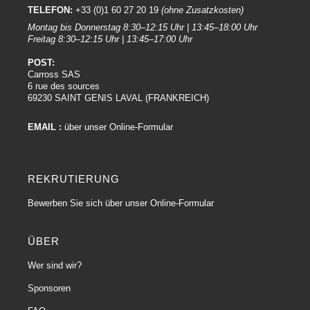
TELEFON:
+33 (0)1 60 27 20 19
(ohne Zusatzkosten)
Viele Produkte von De Beer sind so formuliert, dass sie sich leicht auftragen
Montag bis Donnerstag 8:30–12:15 Uhr | 13:45–18:00 Uhr
lassen, sodass professionelle Karosserielackierer präzise und gleichmäßige
Freitag 8:30–12:15 Uhr | 13:45–17:00 Uhr
Ergebnisse erzielen können.
POST:
Komplettes Basislack-Sortiment für Profi-Karosseriebauer :
Carross SAS
6 rue des sources
De Beer bietet in der Regel ein komplettes Produktsortiment an,
69230 SAINT GENIS LAVAL (FRANKREICH)
einschließlich Grundierungen, Klarlacken, Basislacken und anderen
verwandten Produkten, und bietet so eine Komplettlösung für
EMAIL :
über unser Online-Formular
Autolackierarbeiten.
Vielseitigkeit in der Anwendung :
REKRUTIERUNG
Die Produkte von De Beer sind häufig so konzipiert, dass sie vielseitig
einsetzbar sind und sich für eine Vielzahl von Substraten und Bedingungen
Bewerben Sie sich über unser Online-Formular
eignen, wodurch sie für verschiedene Anwendungen bei der Autoreparatur
geeignet sind.
ÜBER
Es ist immer ratsam, die spezifischen Produktinformationen der De Beer-
Produkte zu konsultieren, da die genauen Eigenschaften je nach gewähltem
Wer sind wir?
Produkt variieren können.
Sponsoren
Die Basislack-Serien für Autos von De Beer :