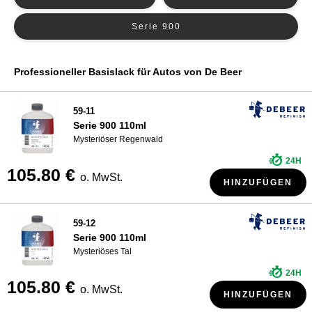
Basislack R-M
WER SIND WIR?
Serie 900
Basislack Sikkens
Basislack Spies Hecker
Professioneller Basislack für Autos von De Beer
Basislack Standox
59-11
Serie 900 110ml
Mysteriöser Regenwald
24H
105.80 €
o. MwSt.
HINZUFÜGEN
59-12
Serie 900 110ml
Mysteriöses Tal
24H
105.80 €
o. MwSt.
HINZUFÜGEN