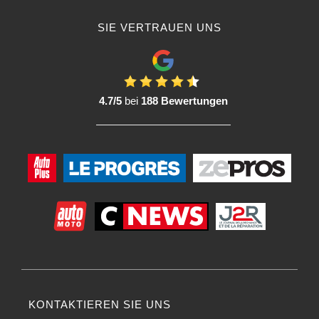
der Marke.
SIE VERTRAUEN UNS
Zusammenfassend lässt sich sagen, dass die Marke De Beer Refinish für ihr
Engagement für Qualität, Innovation und Unterstützung der
Autokarosserieindustrie bekannt ist. Fachleute für Autoreparatur und
Basislackierung schätzen die Produkte von De Beer Refinish häufig wegen
ihrer zuverlässigen Leistung und ihres über Jahrzehnte aufgebauten Rufs.
4.7/5
bei
188 Bewertungen
Die Merkmale und Vorteile, sich für die Marke De Beer zu entscheiden :
Die Marke De Beer ist in der Branche der Basislacke für die Qualität ihrer
Produkte bekannt. Die Entscheidung für Basislack von De Beer für Ihre
Autoreparaturarbeiten kann eine Reihe von Vorteilen bieten, obwohl die
spezifischen Eigenschaften je nach den genauen Produkten im Sortiment
variieren können. Hier sind einige allgemeine Merkmale und Vorteile, die mit
Basislack von De Beer verbunden sind:
Qualität des Basislacks :
Basislacke von De Beer sind dafür bekannt, dass sie ein hochwertiges Finish
mit dauerhaftem Glanz und UV-Beständigkeit bieten. Dies garantiert
professionelle ästhetische Ergebnisse.
KONTAKTIEREN SIE UNS
Einfaches Auftragen von Basislack :