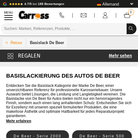
4.7/5
bei
188 Bewertungen
MENU
PROMOTIONEN
Basislack De Beer
FARBCODE
Mehr sehen
MARKEN
Basislack 4CR
VORBEREITUNG / BASISLACK / FERTIGSTELLUNG
Basislack Cromax
BASISLACKIERUNG DES AUTOS DE BEER
Basislack Glasurit
KAROSSERIE-VERBRAUCHSMATERIAL
Entdecken Sie die Basislack-Kategorie der Marke De Beer, einer
unverzichtbaren Referenz für professionelle Karosseriebauer. Unsere
Basislack Ixell
Auswahl bietet Lösungen, die Leistung und Langlebigkeit vereinen. Die
KAROSSERIE-WERKZEUG
Basislacke von De Beer für Autos bieten nicht nur ein hervorragendes
Basislack Lechler
Finish, sondern auch einen lang anhaltenden Schutz. Entscheiden Sie sich
für Exzellenz mit unseren speziell formulierten Produkten, die eine
AUSSTATTUNG DER KAROSSERIEWERKSTATT
Basislack Lesonal
makellose Ästhetik und optimale Haltbarkeit für jedes Reparaturprojekt
garantieren.
Basislack MaxMeyer
Mehr erfahren
LABOREINRICHTUNG
Basislack Nexa Autocolor
TUTORIAL & TIPPS
De Beer - Serie 2000
De Beer - Serie 500
Basislack PPG