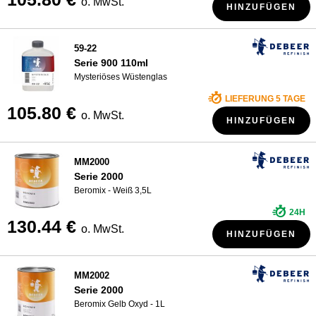
o. MwSt.
HINZUFÜGEN
59-22
Serie 900 110ml
Mysteriöses Wüstenglas
LIEFERUNG 5 TAGE
105.80 €
o. MwSt.
HINZUFÜGEN
MM2000
Serie 2000
Beromix - Weiß 3,5L
24H
130.44 €
o. MwSt.
HINZUFÜGEN
MM2002
Serie 2000
Beromix Gelb Oxyd - 1L